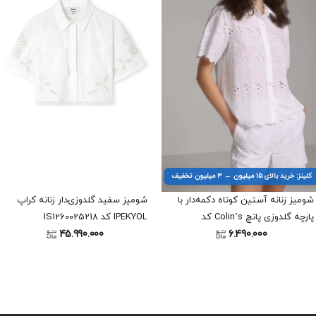
کلینز: خرید بالای ۱۵ میلیون ← ۳ میلیون تخفیف
شومیز زنانه آستین کوتاه دکمه‌دار با
شومیز سفید گلدوزی‌دار زنانه کراپ
پارچه گلدوزی پانچ Colin’s کد
IPEKYOL کد IS1260025218
45.990.000
6.490.000
CL1080386