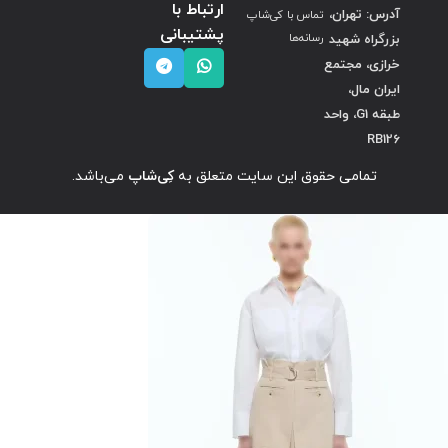
ارتباط با
آدرس: تهران،
تماس با کی‌شاپ
پشتیبانی
بزرگراه شهید
رسانه‌ها
خرازی، مجتمع
ایران مال،
طبقه G1، واحد
RB126
تمامی حقوق این سایت متعلق به
کِی‌شاپ
می‌باشد.