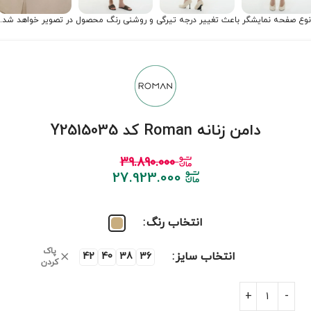
نوع صفحه نمایشگر باعث تغییر درجه تیرگی و روشنی رنگ محصول در تصویر خواهد شد.
دامن زنانه Roman کد Y2515035
39.890.000
27.923.000
انتخاب رنگ
پاک
انتخاب سایز
42
40
38
36
کردن