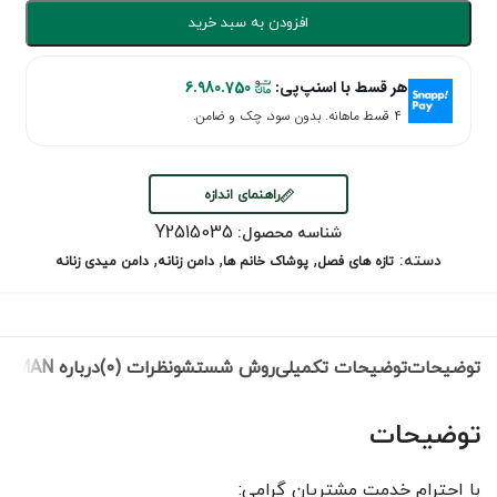
افزودن به سبد خرید
هر قسط با اسنپ‌پی:
6.980.750
۴ قسط ماهانه. بدون سود، چک و ضامن.
راهنمای اندازه
Y2515035
شناسه محصول:
,
,
,
دسته:
تازه های فصل
پوشاک خانم ها
دامن زنانه
دامن میدی زنانه
توضیحات
توضیحات تکمیلی
روش شستشو
نظرات (0)
درباره ROMAN
توضیحات
با احترام خدمت مشتریان گرامی: