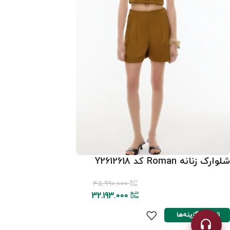
شلوارک زنانه Roman کد Y2612618
45.990.000
32.193.000
انتخاب گزینه‌ها