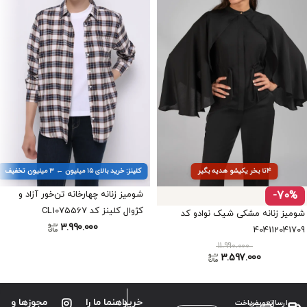
۴تا بخر یکیشو هدیه بگیر
کلینز: خرید بالای ۱۵ میلیون ← ۳ میلیون تخفیف
-70%
شومیز زنانه چهارخانه تن‌خور آزاد و
کژوال کلینز کد CL1075567
شومیز زنانه مشکی شیک نوادو کد
3.990.000
404112041709
11.990.000
3.597.000
ارسال
تعویض
پرداخت
خرید
راهنما
ما را
مجوزها و