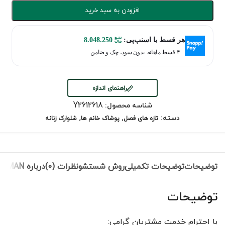
افزودن به سبد خرید
هر قسط با اسنپ‌پی:
8.048.250
۴ قسط ماهانه. بدون سود، چک و ضامن.
راهنمای اندازه
Y2612618
شناسه محصول:
,
,
دسته:
تازه های فصل
پوشاک خانم ها
شلوارک زنانه
توضیحات
توضیحات تکمیلی
روش شستشو
نظرات (0)
درباره ROMAN
توضیحات
با احترام خدمت مشتریان گرامی: