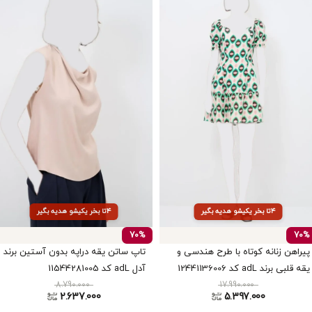
۴تا بخر یکیشو هدیه بگیر
۴تا بخر یکیشو هدیه بگیر
70%
70%
پیراهن زنانه کوتاه با طرح هندسی و
تاپ ساتن یقه دراپه بدون آستین برند
یقه قلبی برند adL کد 12441136006
آدل adL کد 11544281005
8.790.000
17.990.000
2.637.000
5.397.000