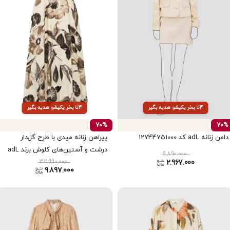
۴تا بخر یکیشو هدیه بگیر
۴تا بخر یکیشو هدیه بگیر
70%
70%
دامن زنانه adL کد 12744751000
پیراهن زنانه میدی با طرح گل‌دار
درشت و آستین‌های کلوش برند adL
9.890.000
کد 12443974000
32.990.000
2.967.000
9.897.000