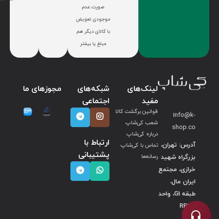
صورت عدم
موجودی تعویض
با کالای دیگر هم
مبلغ یا بیشتر
لینک‌های
شبکه‌های
مجوزهای ما
مفید
اجتماعی
قوانین برگشت کالا
info@k-
شعب کی‌شاپ
shop.co
درباره کی‌شاپ
ارتباط با
آدرس: تهران،
تماس با کی‌شاپ
پشتیبانی
بزرگراه شهید
رسانه‌ها
خرازی، مجتمع
ایران مال،
طبقه G1، واحد
RB126