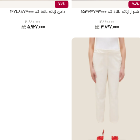
70%
70%
شلوار زنانه adL کد 15343743000
دامن زنانه adL کد 127L8874000
19.890.000
12.990.000
5.967.000
3.897.000