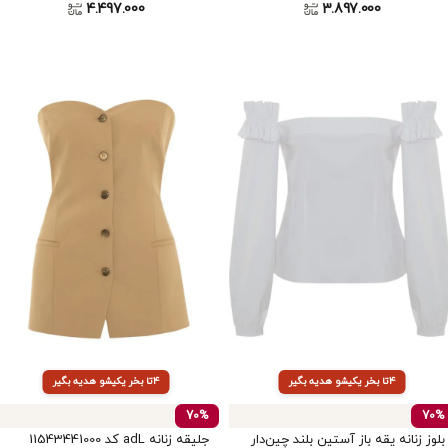
4.497.000
3.897.000
۴تا بخر یکیشو هدیه بگیر
۴تا بخر یکیشو هدیه بگیر
70%
70%
بلوز زنانه یقه باز آستین بلند چین‌دار
جلیقه زنانه adL کد 11543441000