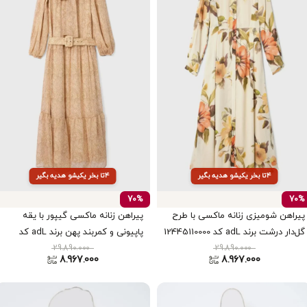
۴تا بخر یکیشو هدیه بگیر
۴تا بخر یکیشو هدیه بگیر
70%
70%
پیراهن شومیزی زنانه ماکسی با طرح
پیراهن زنانه ماکسی گیپور با یقه
گل‌دار درشت برند adL کد 12445110000
پاپیونی و کمربند پهن برند adL کد
29.890.000
12445097000
29.890.000
8.967.000
8.967.000