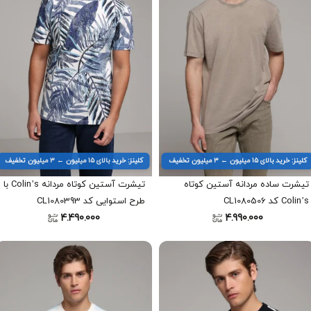
کلینز: خرید بالای ۱۵ میلیون ← ۳ میلیون تخفیف
کلینز: خرید بالای ۱۵ میلیون ← ۳ میلیون تخفیف
تیشرت ساده مردانه آستین کوتاه
تیشرت آستین کوتاه مردانه Colin’s با
Colin’s کد CL1080506
طرح استوایی کد CL1080393
4.490.000
4.990.000