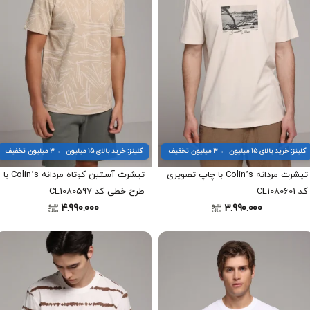
کلینز: خرید بالای ۱۵ میلیون ← ۳ میلیون تخفیف
کلینز: خرید بالای ۱۵ میلیون ← ۳ میلیون تخفیف
تیشرت مردانه Colin’s با چاپ تصویری
تیشرت آستین کوتاه مردانه Colin’s با
کد CL1080601
طرح خطی کد CL1080597
4.990.000
3.990.000