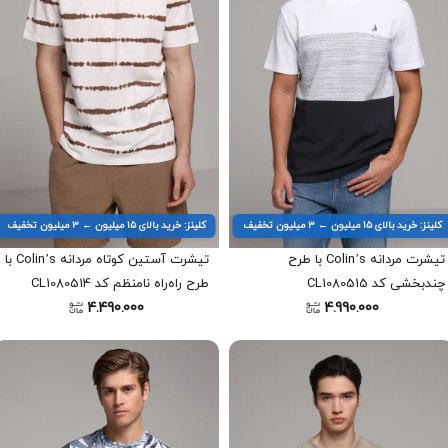
کلینز: خرید بالای ۱۵ میلیون ← ۳ میلیون تخفیف
کلینز: خرید بالای ۱۵ میلیون ← ۳ میلیون تخفیف
تیشرت مردانه Colin’s با طرح
تیشرت آستین کوتاه مردانه Colin’s با
چندبخشی کد CL1080515
طرح راه‌راه نامنظم کد CL1080514
4.490.000
4.990.000