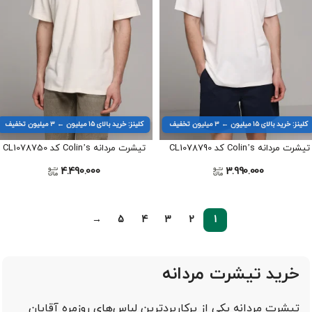
کلینز: خرید بالای ۱۵ میلیون ← ۳ میلیون تخفیف
کلینز: خرید بالای ۱۵ میلیون ← ۳ میلیون تخفیف
تیشرت مردانه Colin’s کد CL1078790
تیشرت مردانه Colin’s کد CL1078750
4.490.000
3.990.000
→
5
4
3
2
1
خرید تیشرت مردانه
تیشرت مردانه یکی از پرکاربردترین لباس‌های روزمره آقایان