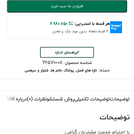
افزودن به سبد خرید
هر قسط با اسنپ‌پی:
6.980.750
۴ قسط ماهانه. بدون سود، چک و ضامن.
راهنمای اندازه
Y2571008
شناسه محصول:
,
,
دسته:
تازه های فصل
پوشاک خانم ها
شلوار و سرهمی
توضیحات
توضیحات تکمیلی
روش شستشو
نظرات (0)
درباره ROMAN
توضیحات
با احترام خدمت مشتریان گرامی: