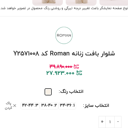
نوع صفحه نمایشگر باعث تغییر درجه تیرگی و روشنی رنگ محصول در تصویر خواهد شد.
شلوار بافت زنانه Roman کد Y2571008
39.890.000
27.923.000
انتخاب رنگ
پاک
انتخاب سایز
3: 42-44
2: 38-40
1: 34-36
کردن