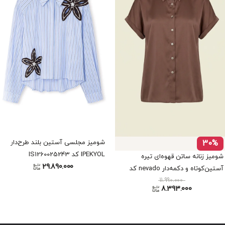
30%
شومیز مجلسی آستین بلند طرح‌دار
IPEKYOL کد IS1260025243
شومیز زنانه ساتن قهوه‌ای تیره
29.890.000
آستین‌کوتاه و دکمه‌دار nevado کد
11.990.000
405012081892
8.393.000