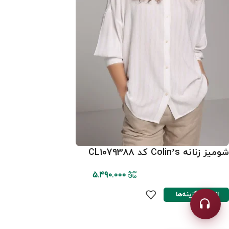
شومیز زنانه Colin’s کد CL1079388
5.490.000
انتخاب گزینه‌ها