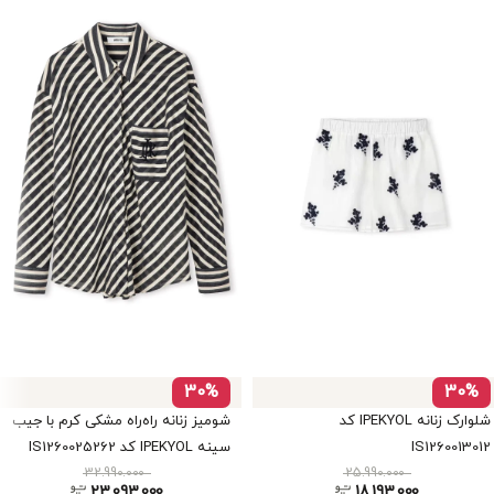
30%
30%
شلوارک زنانه IPEKYOL کد
شومیز زنانه راه‌راه مشکی کرم با جیب
IS1260013012
سینه IPEKYOL کد IS1260025262
32.990.000
25.990.000
23.093.000
18.193.000