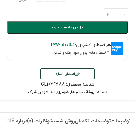
کردن
افزودن به سبد خرید
هر قسط با اسنپ‌پی:
1.372.500
۴ قسط ماهانه. بدون سود، چک و ضامن.
راهنمای اندازه
CL1079388
شناسه محصول:
,
,
دسته:
پوشاک خانم ها
شومیز زنانه
شومیز شیک
توضیحات
توضیحات تکمیلی
روش شستشو
نظرات (0)
درباره COLIN'S