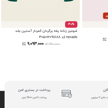
30%
شومیز زنانه یقه برگردان کمردار آستین بلند
nevado کد 405012091888
9.093.000
12.990.000
گان
پرداخت در بستری امن
ی 7 میلیون
پرداخت آنلاین 100% ایمن