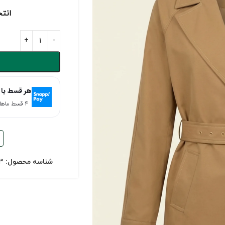
انت
هر قسط با 
۴ قسط ماهانه. بدون سود، چک و ضامن.
شناسه محصول:
3