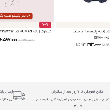
۴تا بخر یکیشو هدیه بگیر
70%
 بلند زنانه پلیسه‌دار با جیب
شلوارک زنانه ROMAN کد Y2512613
6.597.000
21.990.000
13.293.000
18.99
امکان تعویض تا 7 روز بعد از سفارش
ارسال رای
تعویض سایز و یا در صورت عدم موجودی تعویض با کالای دیگر هم مبلغ
برای سفارشات بالا
یا بیشتر