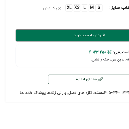
خاب سایز
XL
XS
L
M
S
پاک کردن
افزودن به سبد خرید
اسنپ‌پی:
4.023.250
راهنمای اندازه
40503201173
دسته:
تازه های فصل
,
بارانی زنانه
,
پوشاک خانم ها