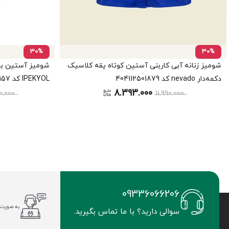
30%
30%
شومیز زنانه آبی کاربنی آستین کوتاه یقه کلاسیک
شومیز آستین
دکمه‌دار nevado کد 404112501879
IPEKYOL کد IS1260025157
8.393.000
0.000
11.990.000
09336066206
به صورت 
سوالی دارید؟ با ما تماس بگیرید.