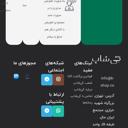
به صورت تعویض
آنلاین
میلیون
سایز و یا در
100% ایمن
صورت عدم
موجودی تعویض
با کالای دیگر هم
مبلغ یا بیشتر
لینک‌های
شبکه‌های
مجوزهای ما
مفید
اجتماعی
قوانین برگشت کالا
info@k-
شعب کی‌شاپ
shop.co
درباره کی‌شاپ
ارتباط با
آدرس: تهران،
تماس با کی‌شاپ
پشتیبانی
بزرگراه شهید
رسانه‌ها
خرازی، مجتمع
ایران مال،
طبقه G1، واحد