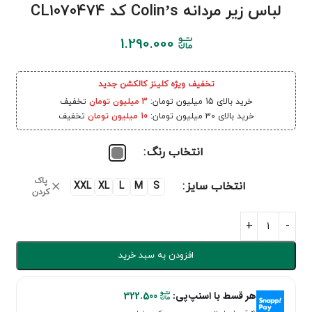
لباس زیر مردانه Colin’s کد CL1070474
1.290.000
تخفیف ویژه کلینز کالکشن جدید
خرید بالای 15 میلیون تومان:
3 میلیون تومان
تخفیف
خرید بالای 30 میلیون تومان:
10 میلیون تومان
تخفیف
انتخاب رنگ
پاک
انتخاب سایز
XXL
XL
L
M
S
کردن
افزودن به سبد خرید
هر قسط با اسنپ‌پی:
322.500