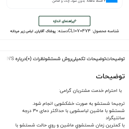
۴ قسط ماهانه. بدون سود، چک و ضامن.
راهنمای اندازه
,
CL1070474
شناسه محصول:
دسته:
پوشاک آقایان
لباس زیر مردانه
توضیحات
توضیحات تکمیلی
روش شستشو
نظرات (0)
درباره COLIN'S
توضیحات
با احترام خدمت مشتریان گرامی:
ترجیحا شستشو به صورت خشکشویی انجام شود.
شستشو با ماشین لباسشویی با حداکثر دمای ۳۰ درجه
سانتیگراد
با کمترين زمان شستشوي ماشين و روي حالت شستشو با