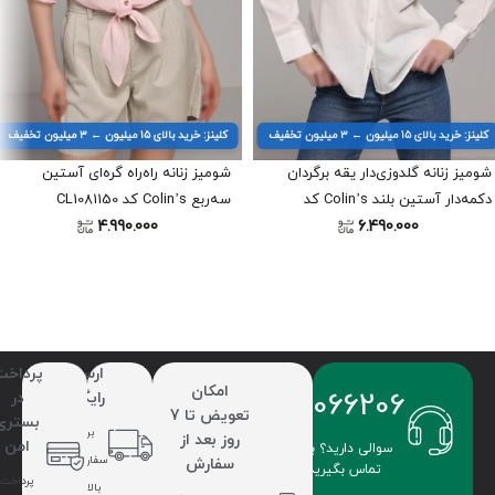
کلینز: خرید بالای ۱۵ میلیون ← ۳ میلیون تخفیف
کلینز: خرید بالای ۱۵ میلیون ← ۳ میلیون تخفیف
شومیز زنانه گلدوزی‌دار یقه برگردان
شومیز زنانه راه‌راه گره‌ای آستین
دکمه‌دار آستین بلند Colin’s کد
سه‌ربع Colin’s کد CL1081150
4.990.000
6.490.000
CL1079390
ارسال
پرداخت
امکان
09336066206
رایگان
در
تعویض تا 7
بستری
برای
روز بعد از
امن
سوالی دارید؟ با ما
سفارشات
سفارش
تماس بگیرید.
پرداخت
بالای 7