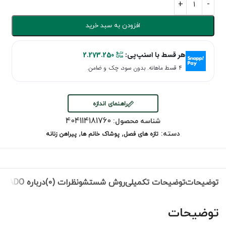
افزودن به سبد خرید
هر قسط با اسنپ‌پی:
2.273.250
۴ قسط ماهانه. بدون سود، چک و ضامن.
راهنمای اندازه
404114181760
شناسه محصول:
,
,
دسته:
تازه های فصل
پوشاک خانم ها
پیراهن زنانه
توضیحات
توضیحات تکمیلی
روش شستشو
نظرات (0)
درباره NEVADO
توضیحات