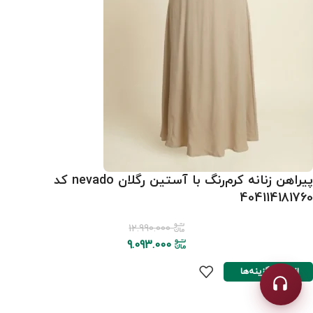
پیراهن زنانه کرم‌رنگ با آستین رگلان nevado کد
404114181760
12.990.000
9.093.000
انتخاب گزینه‌ها