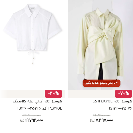
۴تا بخر یکیشو هدیه بگیر
-40%
-70%
شومیز زنانه IPEKYOL کد
شومیز زنانه کراپ یقه کلاسیک
IS1240025176
IPEKYOL کد IS1260025246
32.990.000
24.990.000
19.794.000
7.497.000