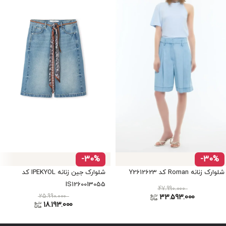
-30%
-30%
شلوارک زنانه Roman کد Y2612623
شلوارک جین زنانه IPEKYOL کد
IS1260013055
47.990.000
25.990.000
33.593.000
18.193.000