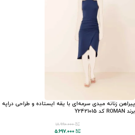
پیراهن زنانه میدی سرمه‌ای با یقه ایستاده و طراحی دراپه
برند ROMAN کد Y2421015
18.990.000
5.697.000