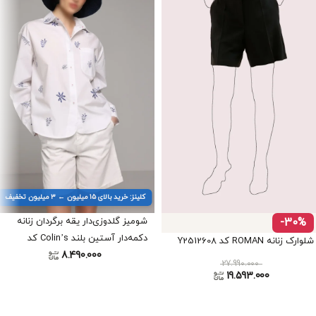
کلینز: خرید بالای ۱۵ میلیون ← ۳ میلیون تخفیف
-30%
شومیز گلدوزی‌دار یقه برگردان زنانه
دکمه‌دار آستین بلند Colin’s کد
شلوارک زنانه ROMAN کد Y2512608
8.490.000
CL1078948
27.990.000
19.593.000