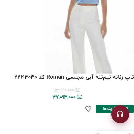
تاپ زنانه نیم‌تنه آبی‌ مجلسی Roman کد Y2614030
52.990.000
37.093.000
انتخاب گزینه‌ها