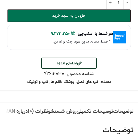
افزودن به سبد خرید
هر قسط با اسنپ‌پی:
9.273.250
۴ قسط ماهانه. بدون سود، چک و ضامن.
راهنمای اندازه
Y2614030
شناسه محصول:
,
,
دسته:
تازه های فصل
پوشاک خانم ها
تاپ و تونیک
توضیحات
توضیحات تکمیلی
روش شستشو
نظرات (0)
درباره ROMAN
توضیحات