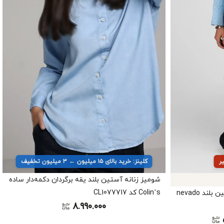
کلینز: خرید بالای ۱۵ میلیون ← ۳ میلیون تخفیف
شومیز زنانه آستین بلند یقه برگردان دکمه‌دار ساده
Colin’s کد CL1077717
شومیز زنانه راه‌راه یقه ایستاده آستین بلند nevado
8.990.000