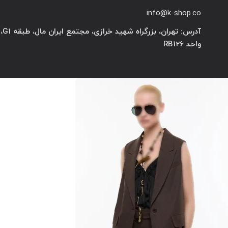
info@k-shop.co
آدرس: تهران، بزرگراه شهید خرازی، مجتمع ایران مال، طبقه G1،
واحد RB126