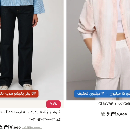
یون تخفیف
۴تا بخر یکیشو هدیه بگیر
70%
6.490.000
کد 404012030003
5.397.000
17.990.000