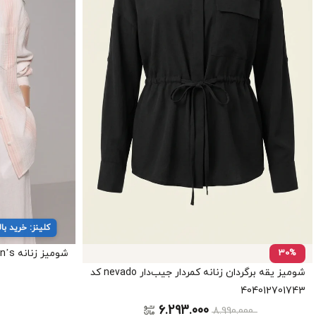
کلینز: خرید بالای ۱۵ میلیون ← ۳ میل
30%
شومیز زنانه Colin’s کد CL1079410
شومیز یقه برگردان زنانه کمردار جیب‌دار nevado کد
404012701743
6.293.000
8.990.000