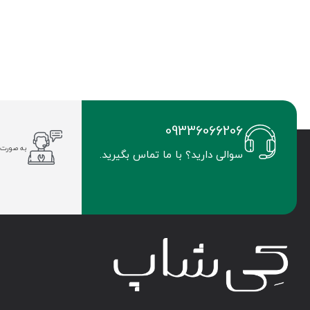
09336066206
به صورت 
سوالی دارید؟ با ما تماس بگیرید.