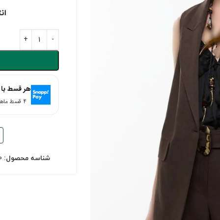
ان
هر قسط با 
۴ قسط ماهانه. بدون سود، چک و ضامن.
شناسه محصول:
0