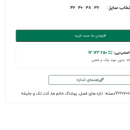
تخاب سایز
42
40
38
36
افزودن به سبد خرید
اسنپ‌پی:
13.123.250
راهنمای اندازه
Y261701
دسته:
تازه های فصل
,
پوشاک خانم ها
,
کت تک و جلیقه