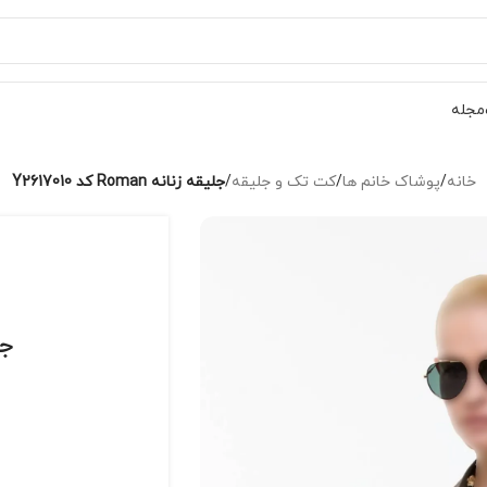
مجله
خانه
/
پوشاک خانم ها
/
کت تک و جلیقه
/
جلیقه زنانه Roman کد Y2617010
جلیق