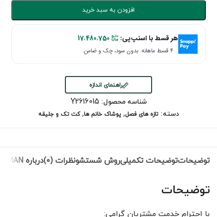
افزودن به سبد خرید
هر قسط با اسنپ‌پی:
17.480.750
۴ قسط ماهانه. بدون سود، چک و ضامن.
راهنمای اندازه
Y2616015
شناسه محصول:
,
,
دسته:
تازه های فصل
پوشاک خانم ها
کت تک و جلیقه
توضیحات
توضیحات تکمیلی
روش شستشو
نظرات (0)
درباره ROMAN
توضیحات
با احترام خدمت مشتریان گرامی: