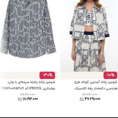
-30%
-10%
شومیز زنانه آستین کوتاه طرح
شومیز زنانه راه‌راه سرمه‌ای با چاپ
هندسی دکمه‌دار یقه کلاسیک
نوشتاری IPEKYOL کد TS1260025389
Roman کد Y2613518
52.990.000
25.990.000
18.193.000
47.691.000