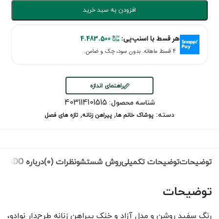
افزودن به سبد خرید
هر قسط با اسنپ‌پی:
4.483.500
۴ قسط ماهانه. بدون سود، چک و ضامن.
راهنمای اندازه
403114101515
شناسه محصول:
,
,
دسته:
پوشاک خانم ها
پیراهن زنانه
تازه های فصل
توضیحات
توضیحات تکمیلی
روش شستشو
نظرات (0)
درباره NEVADO
توضیحات
رنگ سفید روشن و مدل آزاد و خنک پیراهن زنانه طرح‌دار نوادو،