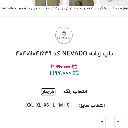
نوع صفحه نمایشگر باعث تغییر درجه تیرگی و روشنی رنگ محصول در تصویر خواهد شد.
تاپ زنانه NEVADO کد 404011041639
3.990.000
1.197.000
انتخاب رنگ
طرح‌دار
انتخاب سایز
XXL
XL
XS
L
M
S