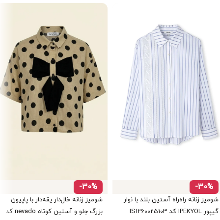
-30%
-30%
شومیز زنانه راه‌راه آستین بلند با نوار
شومیز زنانه خال‌دار یقه‌دار با پاپیون
گیپور IPEKYOL کد IS1260025103
بزرگ جلو و آستین کوتاه nevado کد