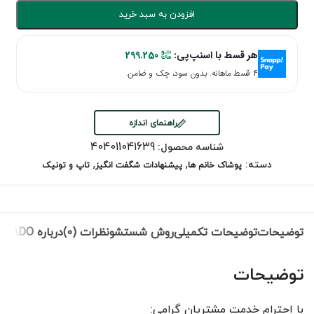
افزودن به سبد خرید
هر قسط با اسنپ‌پی:
299.250
۴ قسط ماهانه. بدون سود، چک و ضامن.
راهنمای اندازه
404011041639
شناسه محصول:
,
,
دسته:
پوشاک خانم ها
پیشنهادات شگفت انگیز
تاپ و تونیک
توضیحات
توضیحات تکمیلی
روش شستشو
نظرات (0)
درباره NEVADO
توضیحات
با احترام خدمت مشتریان گرامی: