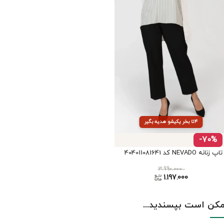
۴تا بخر یکیشو هدیه بگیر
-70%
تاپ زنانه NEVADO کد 404011081641
3.990.000
1.197.000
کن است بپسندید...