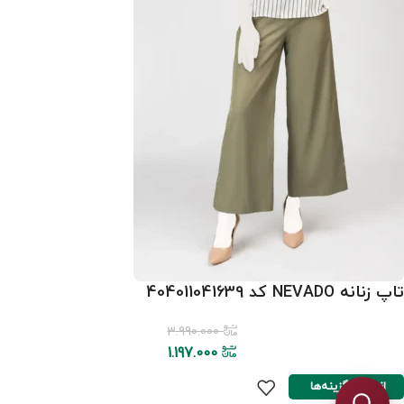
تاپ زنانه NEVADO کد 404011041639
3.990.000
1.197.000
انتخاب گزینه‌ها