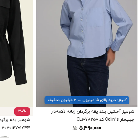
کلینز: خرید بالای ۱۵ میلیون ← ۳ میلیون تخفیف
شومیز آستین بلند یقه برگردان زنانه دکمه‌دار
30%
جیب‌دار Colin’s کد CL1078250
5.490.000
404012701743
.000