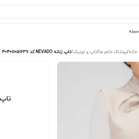
مجله
خانه
/
پوشاک خانم ها
/
تاپ و تونیک
/
تاپ زنانه NEVADO کد 404011051637
تاپ زنانه ADO