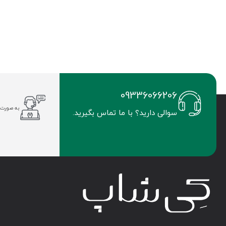
09336066206
به صورت 
سوالی دارید؟ با ما تماس بگیرید.