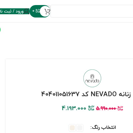
ورود / ثبت نا
0
NEV کد 404011051637
4.193.000
5.990.000
انتخاب رنگ