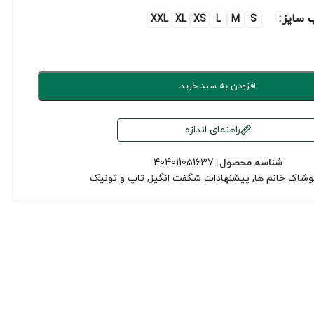
 سایز
XXL
XL
XS
L
M
S
افزودن به سبد خرید
راهنمای اندازه
شناسه محصول:
404011051637
وشاک خانم ها
,
پیشنهادات شگفت انگیز
,
تاپ و تونیک