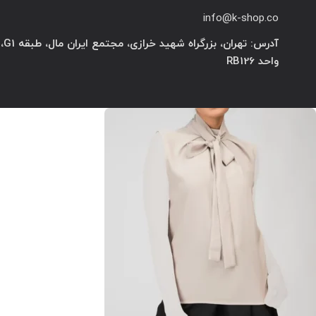
info@k-shop.co
آدرس: تهران، بزرگراه شهید خرازی، مجتمع ایران مال، طبقه G1،
واحد RB126