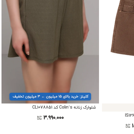
کلینز: خرید بالای ۱۵ میلیون ← ۳ میلیون تخفیف
شلوارک زنانه Colin’s کد CL1078851
3.990.000