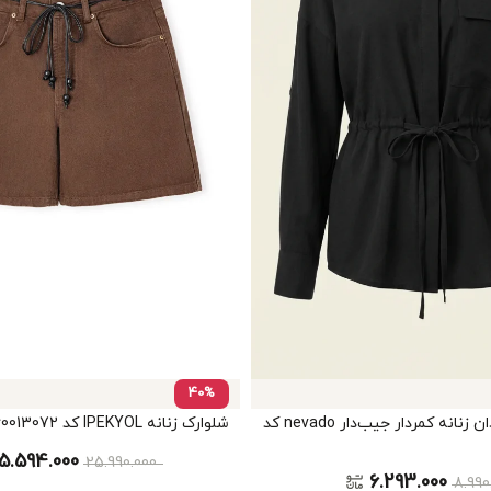
40%
شومیز یقه برگردان زنانه کمردار جیب‌دار nevado کد
شلوارک زنانه IPEKYOL کد IS1260013072
15.594.000
25.990.000
6.293.000
8.990