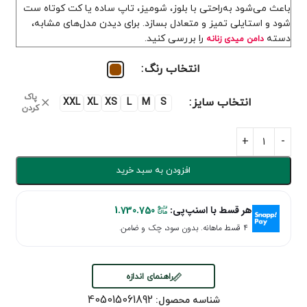
باعث می‌شود به‌راحتی با بلوز، شومیز، تاپ ساده یا کت کوتاه ست
شود و استایلی تمیز و متعادل بسازد. برای دیدن مدل‌های مشابه،
دسته
را بررسی کنید.
دامن میدی زنانه
انتخاب رنگ
پاک
انتخاب سایز
XXL
XL
XS
L
M
S
کردن
افزودن به سبد خرید
هر قسط با اسنپ‌پی:
1.730.750
۴ قسط ماهانه. بدون سود، چک و ضامن.
راهنمای اندازه
405015061892
شناسه محصول: