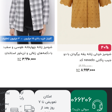
کلینز: خرید بالای ۱۵ میلیون ← ۳ میلیون تخفیف
40%
شومیز زنانه چهارخانه طوسی و سفید
با دکمه‌های زغالی و تن‌خور استاندارد
شومیز خردلی زنانه یقه برگردان با دو
برند کلینز کد CL1071217
3.990.000
جیب پاکتی nevado کد
14.990.000
403112251474
8.994.000
ارسال
پرداخت
امکان
09336066206
رایگان
در
تعویض تا 7
بستری
برای
روز بعد از
امن
سوالی دارید؟ با ما