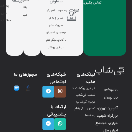
سفارشات
سفارش
تماس بگیرید.
پرداخت
بالای 7
به صورت تعویض
آنلاین
میلیون
سایز و یا در
100% ایمن
صورت عدم
موجودی تعویض
با کالای دیگر هم
مبلغ یا بیشتر
لینک‌های
شبکه‌های
مجوزهای ما
مفید
اجتماعی
قوانین برگشت کالا
info@k-
شعب کی‌شاپ
shop.co
درباره کی‌شاپ
ارتباط با
آدرس: تهران،
تماس با کی‌شاپ
پشتیبانی
بزرگراه شهید
رسانه‌ها
خرازی، مجتمع
ایران مال،