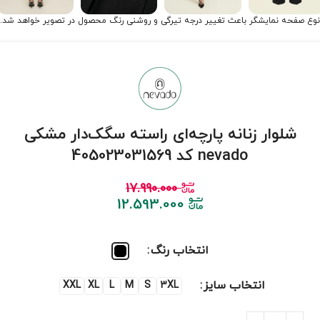
نوع صفحه نمایشگر باعث تغییر درجه تیرگی و روشنی رنگ محصول در تصویر خواهد شد.
شلوار زنانه پارچه‌ای راسته سگک‌دار مشکی
nevado کد 405023031569
17.990.000
12.593.000
انتخاب رنگ
انتخاب سایز
XXL
XL
L
M
S
3XL