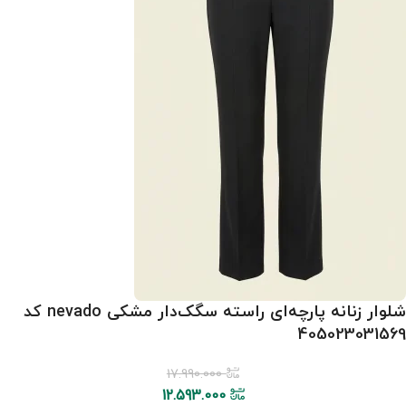
شلوار زنانه پارچه‌ای راسته سگک‌دار مشکی nevado کد
405023031569
17.990.000
12.593.000