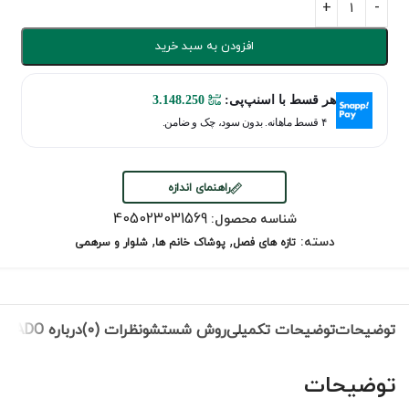
افزودن به سبد خرید
هر قسط با اسنپ‌پی:
3.148.250
۴ قسط ماهانه. بدون سود، چک و ضامن.
راهنمای اندازه
405023031569
شناسه محصول:
,
,
دسته:
تازه های فصل
پوشاک خانم ها
شلوار و سرهمی
توضیحات
توضیحات تکمیلی
روش شستشو
نظرات (0)
درباره NEVADO
توضیحات