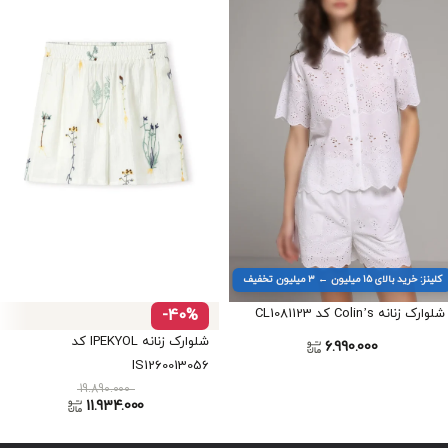
کلینز: خرید بالای ۱۵ میلیون ← ۳ میلیون تخفیف
شلوارک زنانه Colin’s کد CL1081123
-40%
شلوارک زنانه IPEKYOL کد
6.990.000
IS1260013056
19.890.000
11.934.000