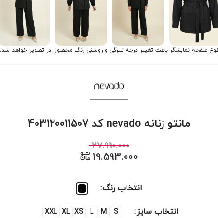
نوع صفحه نمایشگر باعث تغییر درجه تیرگی و روشنی رنگ محصول در تصویر خواهد شد.
مانتو زنانه nevado کد 403120011507
27.990.000
19.593.000
انتخاب رنگ
انتخاب سایز
XXL
XL
XS
L
M
S