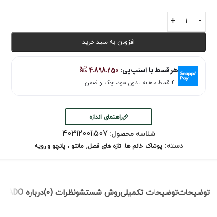
افزودن به سبد خرید
هر قسط با اسنپ‌پی:
4.898.250
۴ قسط ماهانه. بدون سود، چک و ضامن.
راهنمای اندازه
403120011507
شناسه محصول:
,
,
دسته:
پوشاک خانم ها
تازه های فصل
مانتو ، پانچو و رویه
توضیحات
توضیحات تکمیلی
روش شستشو
نظرات (0)
درباره NEVADO