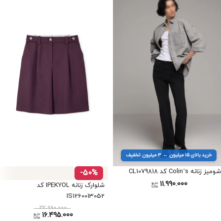
خرید بالای ۱۵ میلیون ← ۳ میلیون تخفیف
شومیز زنانه Colin’s کد CL1079818
-50%
11.990.000
شلوارک زنانه IPEKYOL کد
IS1260013052
32.990.000
16.495.000