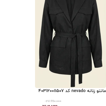
مانتو زنانه nevado کد 403120011507
27.990.000