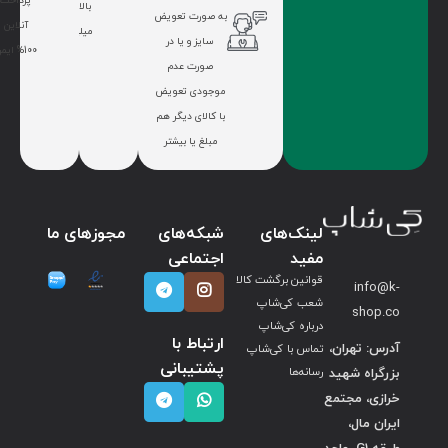
پرداخت
بالای 7
به صورت تعویض
آنلاین
میلیون
سایز و یا در
100% ایمن
صورت عدم
موجودی تعویض
با کالای دیگر هم
مبلغ یا بیشتر
لینک‌های
شبکه‌های
مجوزهای ما
مفید
اجتماعی
قوانین برگشت کالا
info@k-
شعب کی‌شاپ
shop.co
درباره کی‌شاپ
ارتباط با
آدرس: تهران،
تماس با کی‌شاپ
پشتیبانی
بزرگراه شهید
رسانه‌ها
خرازی، مجتمع
ایران مال،
طبقه G1، واحد