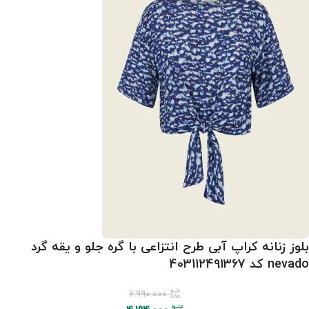
بلوز زنانه کراپ آبی طرح انتزاعی با گره جلو و یقه گرد
nevado کد 403112491367
6.990.000