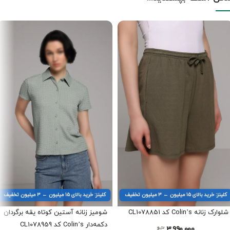
کلینز: خرید بالای ۱۵ میلیون ← ۳ میلیون تخفیف
کلینز: خرید بالای ۱۵ میلیون ← ۳ میلیون تخفیف
شلوارک زنانه Colin’s کد CL1078851
شومیز زنانه آستین کوتاه یقه برگردان
دکمه‌دار Colin’s کد CL1078959
3.990.000