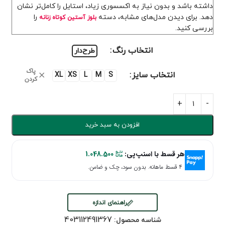
داشته باشد و بدون نیاز به اکسسوری زیاد، استایل را کامل‌تر نشان
دهد. برای دیدن مدل‌های مشابه، دسته
را
بلوز آستین کوتاه زنانه
بررسی کنید.
انتخاب رنگ
طرح‌دار
پاک
انتخاب سایز
XL
XS
L
M
S
کردن
افزودن به سبد خرید
هر قسط با اسنپ‌پی:
1.048.500
۴ قسط ماهانه. بدون سود، چک و ضامن.
راهنمای اندازه
403112491367
شناسه محصول: