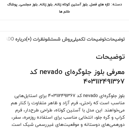
,
,
,
,
دسته:
تازه های فصل
بلوز آستین کوتاه زنانه
بلوز زنانه
بلوز مجلسی
پوشاک
خانم ها
توضیحات
توضیحات تکمیلی
روش شستشو
نظرات (0)
درباره NEVADO
توضیحات
معرفی بلوز جلوگره‌ای nevado کد
403112491367
بلوز جلوگره‌ای nevado کد 403112491367 برای استایل‌هایی
مناسب است که راحتی، فرم آزاد و ظاهر متفاوت را کنار هم
می‌خواهند. این مدل با آستین کوتاه، طراحی طرح‌دار، فرم
کراپ و گره جلو، انتخابی مناسب برای استفاده روزمره، سفر،
دورهمی‌های دوستانه و موقعیت‌های غیررسمی شیک است.