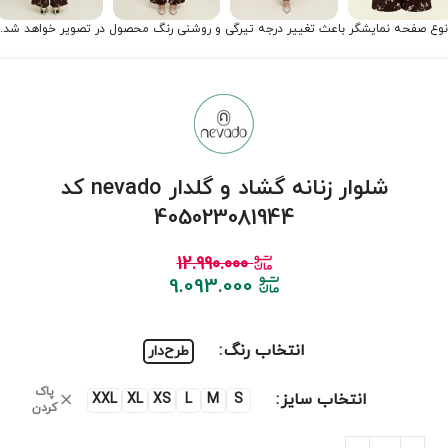
نوع صفحه نمایشگر باعث تغییر درجه تیرگی و روشنی رنگ محصول در تصویر خواهد شد.
شلوار زنانه گشاد و گلدار nevado کد
405023081944
12.990.000
9.093.000
انتخاب رنگ
طرح‌دار
پاک
انتخاب سایز
XXL
XL
XS
L
M
S
کردن