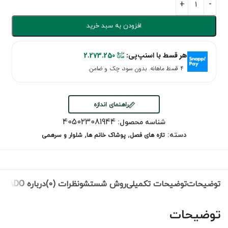
افزودن به سبد خرید
هر قسط با اسنپ‌پی:
2.273.250
۴ قسط ماهانه. بدون سود، چک و ضامن.
راهنمای اندازه
405023081944
شناسه محصول:
,
,
دسته:
تازه های فصل
پوشاک خانم ها
شلوار و سرهمی
توضیحات
توضیحات تکمیلی
روش شستشو
نظرات (0)
درباره NEVADO
توضیحات