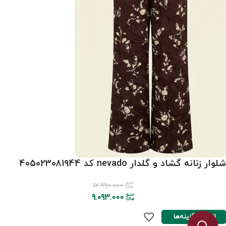
شلوار زنانه گشاد و گلدار nevado کد 405023081944
12.990.000
9.093.000
انتخاب گزینه‌ها