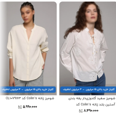
کلینز: خرید بالای ۱۵ میلیون ← ۳ میلیون تخفیف
کلینز: خرید بالای ۱۵ میلیون ← ۳ میلیون تخفیف
شومیز سفید گلدوزی‌دار یقه بندی
شومیز زنانه Colin’s کد CL1079163
آستین بلند زنانه Colin’s کد
5.990.000
8.490.000
CL1073349