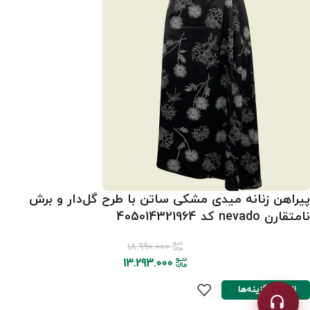
پیراهن زنانه میدی مشکی ساتن با طرح گل‌دار و برش
نامتقارن nevado کد 405014321964
18.990.000
13.293.000
انتخاب گزینه‌ها