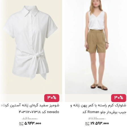
30%
30%
شلوارک کرم راسته با کمر پهن زنانه و
شومیز سفید گره‌ای زنانه آستین کوتاه
جیب برش‌دار جلو Roman کد
nevado کد 403112071318
8.490.000
37.990.000
Y2661126
5.943.000
26.593.000