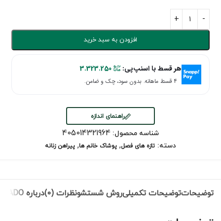
افزودن به سبد خرید
هر قسط با اسنپ‌پی:
3.323.250
۴ قسط ماهانه. بدون سود، چک و ضامن.
راهنمای اندازه
405014321964
شناسه محصول:
,
,
دسته:
تازه های فصل
پوشاک خانم ها
پیراهن زنانه
توضیحات
توضیحات تکمیلی
روش شستشو
نظرات (0)
درباره NEVADO