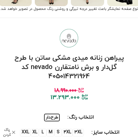
نوع صفحه نمایشگر باعث تغییر درجه تیرگی و روشنی رنگ محصول در تصویر خواهد شد.
پیراهن زنانه میدی مشکی ساتن با طرح
گل‌دار و برش نامتقارن nevado کد
405014321964
18.990.000
13.293.000
انتخاب رنگ
طرح‌دار
پاک
انتخاب سایز
XXL
XL
L
M
S
4XL
3XL
کردن