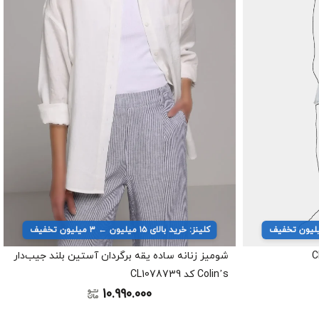
کلینز: خرید بالای ۱۵ میلیون ← ۳ میلیون تخفیف
شومیز زنانه ساده یقه برگردان آستین بلند جیب‌دار
Colin’s کد CL1078739
10.990.000