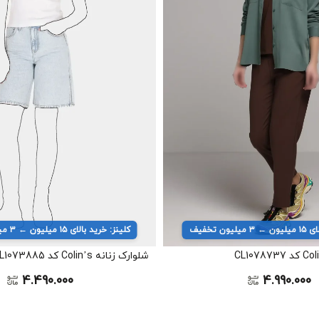
یون تخفیف
کلینز: خرید بالای ۱۵ میلیون ← ۳ میلیون تخفیف
شلوارک زنانه Colin’s کد CL1073885
4.490.000
4.990.000