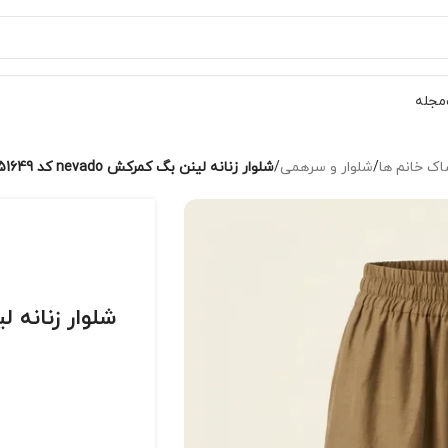
مجله
ک خانم ها
/
شلوار و سرهمی
/
شلوار زنانه لینن بگ کمرکش nevado کد 404123151649
شلوار زنانه لینن بگ ک