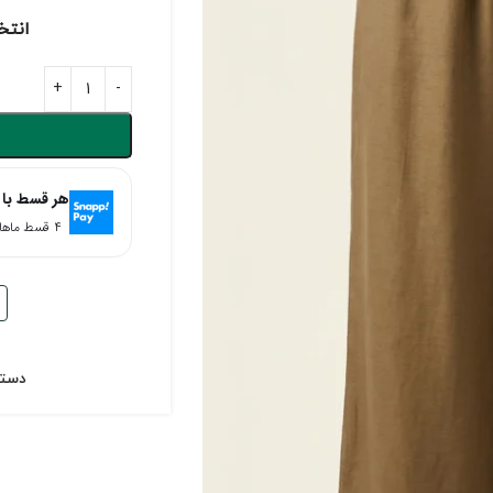
انتخ
هر قسط با 
۴ قسط ماهانه. بدون سود، چک و ضامن.
دسته