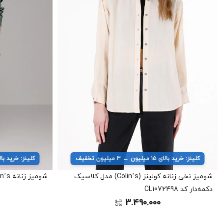
کلینز: خرید بالای ۱۵ میلیون ← ۳ میلیون تخفیف
کلینز: خرید بالای ۱۵ میلیون ← ۳ میل
شومیز نخی زنانه کولینز (Colin’s) مدل کلاسیک
شومیز زنانه Colin’s کد CL1078737
دکمه‌دار کد CL1072498
3.490.000