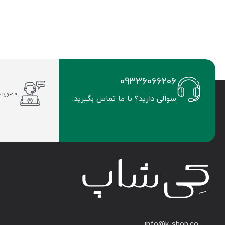
09336066206
به صورت 
سوالی دارید؟ با ما تماس بگیرید.
info@k-shop.co