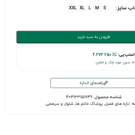
اب سایز
XXL
XL
L
M
S
افزودن به سبد خرید
اسنپ‌پی:
2.273.250
راهنمای اندازه
شناسه محصول:
404123151649
:
تازه های فصل
,
پوشاک خانم ها
,
شلوار و سرهمی