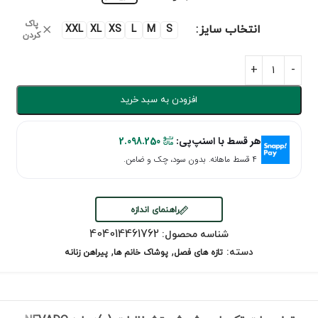
پاک
انتخاب سایز
XXL
XL
XS
L
M
S
کردن
افزودن به سبد خرید
هر قسط با اسنپ‌پی:
2.098.250
۴ قسط ماهانه. بدون سود، چک و ضامن.
راهنمای اندازه
404014461762
شناسه محصول:
,
,
دسته:
تازه های فصل
پوشاک خانم ها
پیراهن زنانه