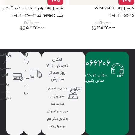
70%
70%
شومیز زنانه NEVADO کد
شومیز زنانه راه‌راه یقه ایستاده آستین
404012051625
بلند nevado کد 404012030003
17.990.000
11.990.000
5.397.000
3.597.000
ارسال
پرداخت
امکان
09336066206
رایگان
در
تعویض تا 7
بستری
برای
روز بعد از
امن
سوالی دارید؟ با ما
سفارشات
سفارش
تماس بگیرید.
پرداخت
بالای 7
به صورت تعویض
آنلاین
میلیون
سایز و یا در
100% ایمن
صورت عدم
موجودی تعویض
با کالای دیگر هم
مبلغ یا بیشتر