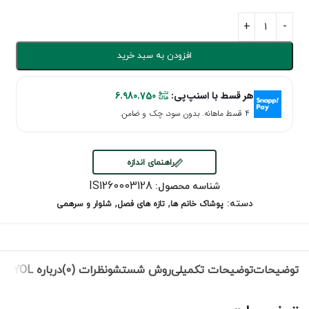
افزودن به سبد خرید
هر قسط با اسنپ‌پی:
6.980.750
۴ قسط ماهانه. بدون سود، چک و ضامن.
راهنمای اندازه
IS1260003128
شناسه محصول:
,
,
دسته:
پوشاک خانم ها
تازه های فصل
شلوار و سرهمی
توضیحات
توضیحات تکمیلی
روش شستشو
نظرات (0)
درباره IPEKYOL