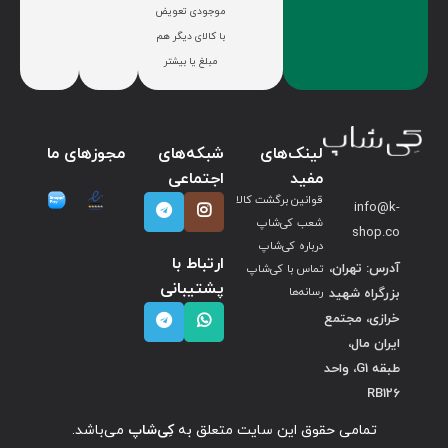
موجودی تعویض
با کالای دیگر هم
مبلغ یا بیشتر
لینک‌های
شبکه‌های
مجوزهای ما
مفید
اجتماعی
قوانین برگشت کالا
info@k-
شعب کی‌شاپ
shop.co
درباره کی‌شاپ
ارتباط با
آدرس: تهران،
تماس با کی‌شاپ
پشتیبانی
بزرگراه شهید
رسانه‌ها
خرازی، مجتمع
ایران مال،
طبقه G1، واحد
RB126
تمامی حقوق این سایت متعلق به
کِی‌شاپ
می‌باشد.