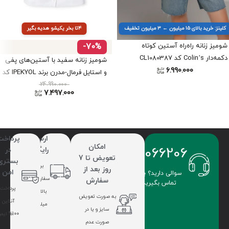
کلینز: خرید بالای ۱۵ میلیون ← ۳ میلیون تخفیف
۴تا بخر یکیشو هدیه بگیر
شومیز زنانه راه‌راه آستین کوتاه
-70%
دکمه‌دار Colin’s کد CL1080387
شومیز زنانه سفید با آستین‌های پفی
6.990.000
و استایل فرمال-مدرن برند IPEKYOL کد
24.990.000
IS1240025177
7.497.000
ارسال
پرداخت
امکان
09336066206
رایگان
در
تعویض تا 7
بستری
برای
روز بعد از
امن
سوالی دارید؟ با ما
سفارشات
سفارش
تماس بگیرید.
پرداخت
بالای 7
به صورت تعویض
آنلاین
میلیون
سایز و یا در
100% ایمن
صورت عدم