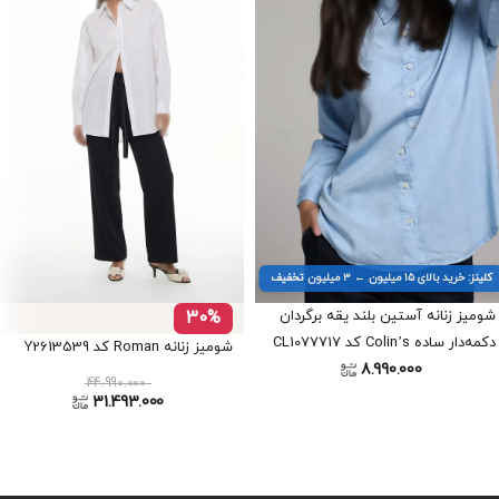
کلینز: خرید بالای ۱۵ میلیون ← ۳ میلیون تخفیف
شومیز زنانه آستین بلند یقه برگردان
30%
دکمه‌دار ساده Colin’s کد CL1077717
شومیز زنانه Roman کد Y2613539
8.990.000
44.990.000
31.493.000