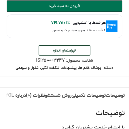
افزودن به سبد خرید
هر قسط با اسنپ‌پی:
741.750
۴ قسط ماهانه. بدون سود، چک و ضامن.
راهنمای اندازه
IS1250003247
شناسه محصول:
,
,
دسته:
پوشاک خانم ها
پیشنهادات شگفت انگیز
شلوار و سرهمی
توضیحات
توضیحات تکمیلی
روش شستشو
نظرات (0)
درباره IPEKYOL
توضیحات
با احترام خدمت مشتریان گرامی: