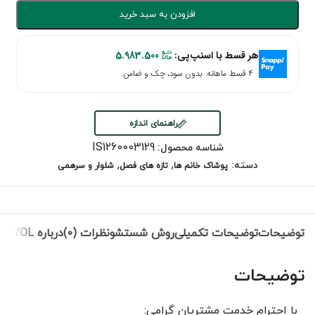
افزودن به سبد خرید
هر قسط با اسنپ‌پی:
5.983.500
۴ قسط ماهانه. بدون سود، چک و ضامن.
راهنمای اندازه
IS1260003129
شناسه محصول:
,
,
دسته:
پوشاک خانم ها
تازه های فصل
شلوار و سرهمی
توضیحات
توضیحات تکمیلی
روش شستشو
نظرات (0)
درباره IPEKYOL
توضیحات
با احترام خدمت مشتریان گرامی: