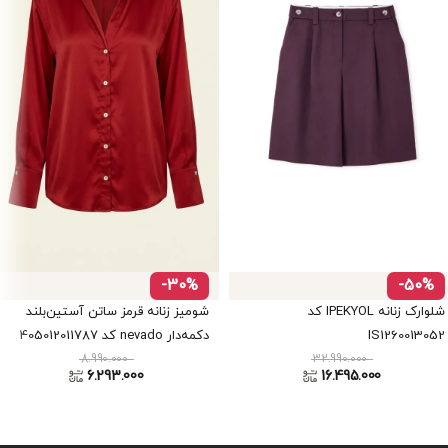
-30%
-50%
شلوارک زنانه IPEKYOL کد
شومیز زنانه قرمز ساتن آستین‌بلند
IS1260013052
دکمه‌دار nevado کد 405012011787
8.990.000
32.990.000
6.293.000
16.495.000