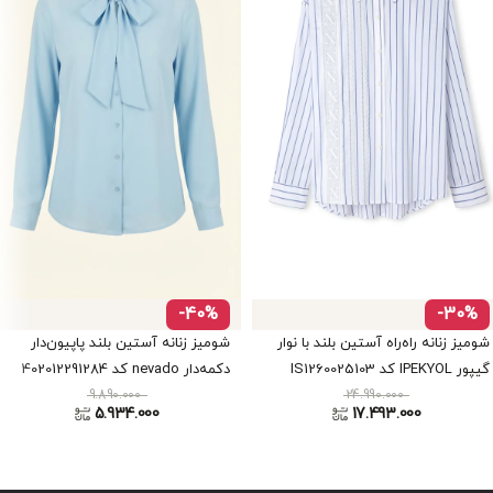
-40%
-30%
شومیز زنانه راه‌راه آستین بلند با نوار
شومیز زنانه آستین بلند پاپیون‌دار
گیپور IPEKYOL کد IS1260025103
دکمه‌دار nevado کد 402012291284
9.890.000
24.990.000
5.934.000
17.493.000