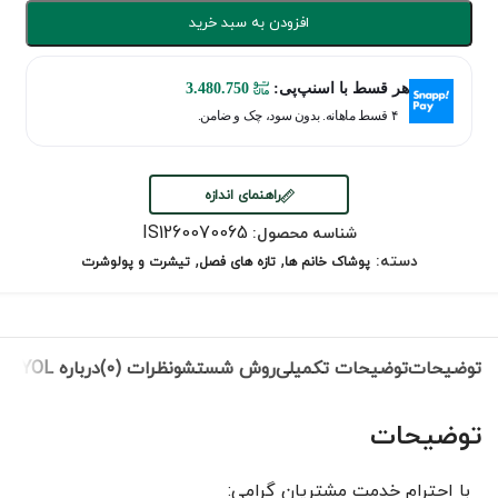
افزودن به سبد خرید
هر قسط با اسنپ‌پی:
3.480.750
۴ قسط ماهانه. بدون سود، چک و ضامن.
راهنمای اندازه
IS1260070065
شناسه محصول:
,
,
دسته:
پوشاک خانم ها
تازه های فصل
تیشرت و پولوشرت
توضیحات
توضیحات تکمیلی
روش شستشو
نظرات (0)
درباره IPEKYOL
توضیحات
با احترام خدمت مشتریان گرامی: