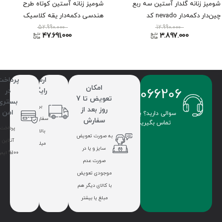
شومیز زنانه گلدار آستین سه ربع
شومیز زنانه آستین کوتاه طرح
چین‌دار دکمه‌دار nevado کد
هندسی دکمه‌دار یقه کلاسیک
404112191814
12.990.000
Roman کد Y2613518
52.990.000
47.691.000
3.897.000
ارسال
پرداخت
امکان
09336066206
رایگان
در
تعویض تا 7
بستری
برای
روز بعد از
امن
سوالی دارید؟ با ما
سفارشات
سفارش
تماس بگیرید.
پرداخت
بالای 7
به صورت تعویض
آنلاین
میلیون
سایز و یا در
100% ایمن
صورت عدم
موجودی تعویض
با کالای دیگر هم
مبلغ یا بیشتر