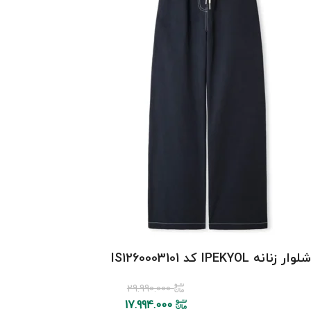
شلوار زنانه IPEKYOL کد IS1260003101
29.990.000
17.994.000