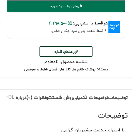
افزودن به سبد خرید
هر قسط با اسنپ‌پی:
4.498.500
۴ قسط ماهانه. بدون سود، چک و ضامن.
راهنمای اندازه
نامعلوم
شناسه محصول:
,
,
دسته:
پوشاک خانم ها
تازه های فصل
شلوار و سرهمی
توضیحات
توضیحات تکمیلی
روش شستشو
نظرات (0)
درباره IPEKYOL
توضیحات
با احترام خدمت مشتریان گرامی: