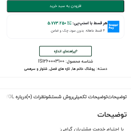
افزودن به سبد خرید
هر قسط با اسنپ‌پی:
5.773.250
۴ قسط ماهانه. بدون سود، چک و ضامن.
راهنمای اندازه
IS1260003100
شناسه محصول:
,
,
دسته:
پوشاک خانم ها
تازه های فصل
شلوار و سرهمی
توضیحات
توضیحات تکمیلی
روش شستشو
نظرات (0)
درباره IPEKYOL
توضیحات
با احترام خدمت مشتریان گرامی: