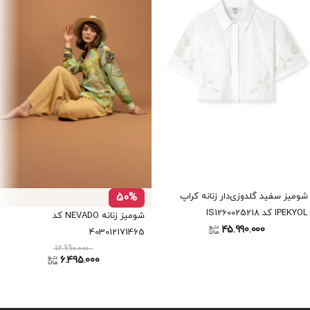
شومیز سفید گلدوزی‌دار زنانه کراپ
50%
IPEKYOL کد IS1260025218
شومیز زنانه NEVADO کد
45.990.000
403012171465
12.990.000
6.495.000