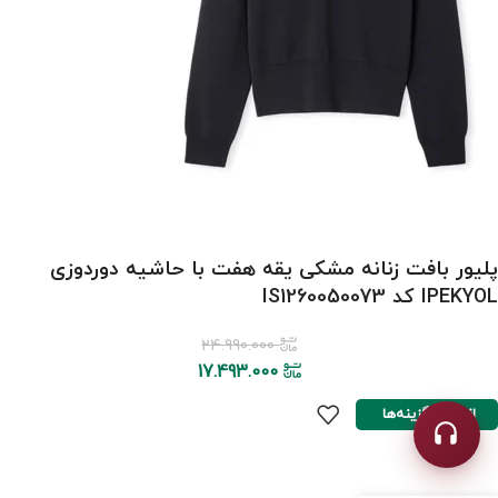
پلیور بافت زنانه مشکی یقه هفت با حاشیه دوردوزی
IPEKYOL کد IS1260050073
24.990.000
17.493.000
انتخاب گزینه‌ها