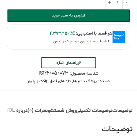
افزودن به سبد خرید
هر قسط با اسنپ‌پی:
4.373.250
۴ قسط ماهانه. بدون سود، چک و ضامن.
راهنمای اندازه
IS1260050073
شناسه محصول:
,
,
دسته:
پوشاک خانم ها
تازه های فصل
ژاکت و پلیور
توضیحات
توضیحات تکمیلی
روش شستشو
نظرات (0)
درباره IPEKYOL
توضیحات