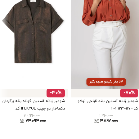
۴تا بخر یکیشو هدیه بگیر
-30%
-70%
شومیز زنانه آستین بلند نارنجی نوادو
شومیز زنانه آستین کوتاه یقه برگردان
کد 401112301170
دکمه‌دار دو جیب IPEKYOL کد
32.990.000
IS1260025255
11.990.000
23.093.000
3.597.000