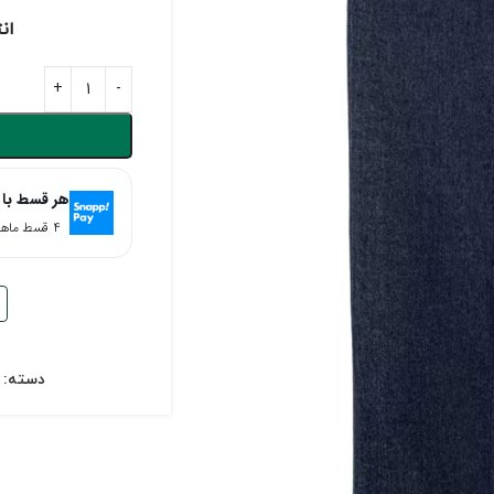
ان
هر قسط با 
۴ قسط ماهانه. بدون سود، چک و ضامن.
دسته: