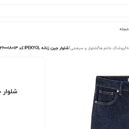
مجله
ه
/
پوشاک خانم ها
/
شلوار و سرهمی
/
شلوار جین زنانه IPEKYOL کد IS1260018013
شلوار جین زنانه 