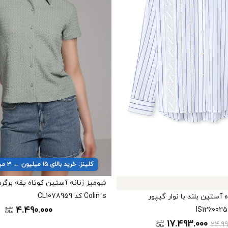
کلینز: خرید بالای ۱۵ میلیون ← ۳ میلیون تخفیف
شومیز زنانه آستین کوتاه یقه برگردا
Colin’s کد CL1078959
اه آستین بلند با نوار گیپور
4.490.000
17.493.000
24.9