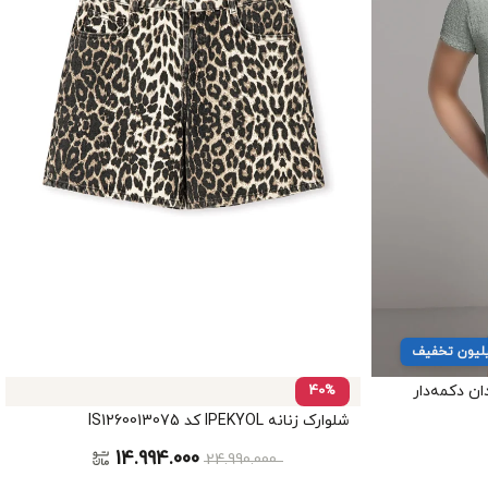
ن دکمه‌دار
40%
شلوارک زنانه IPEKYOL کد IS1260013075
14.994.000
24.990.000