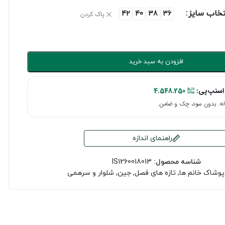
تخاب سایز
42
40
38
36
پاک کردن
افزودن به سبد خرید
اسنپ‌پی:
4.548.250
راهنمای اندازه
شناسه محصول:
IS1260018013
پوشاک خانم ها
,
تازه های فصل
,
جین
,
شلوار و سرهمی