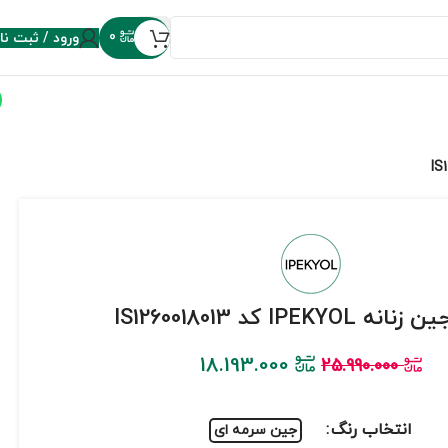
ورود / ثبت نا
0
IPEKYOL کد IS1260018013
18.193.000
25.990.000
انتخاب رنگ
جین سرمه ای