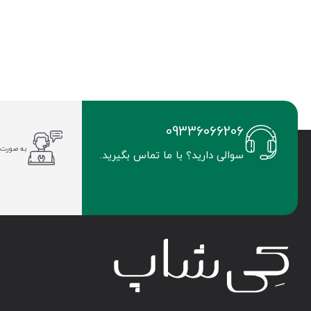
09336066206
به صورت 
سوالی دارید؟ با ما تماس بگیرید.