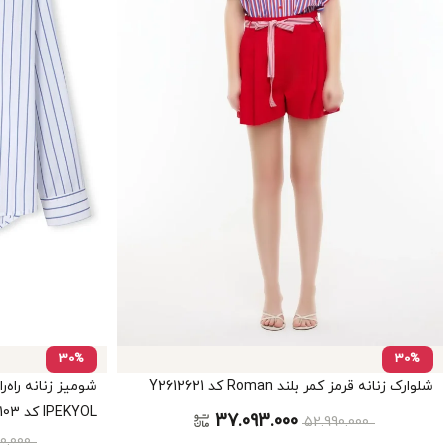
30%
30%
شلوارک زنانه قرمز کمر بلند Roman کد Y2612621
شومیز زنانه راه‌ر
IPEKYOL کد IS1260025103
37.093.000
52.990.000
90.000