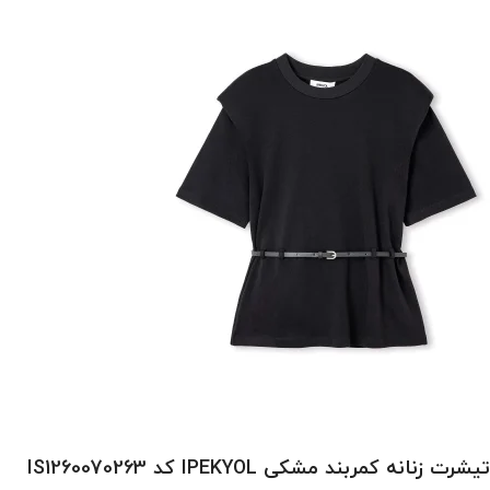
تیشرت زنانه کمربند مشکی IPEKYOL کد IS1260070263