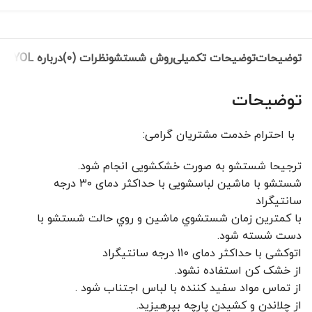
توضیحات
توضیحات تکمیلی
روش شستشو
نظرات (0)
درباره IPEKYOL
توضیحات
با احترام خدمت مشتریان گرامی:
ترجیحا شستشو به صورت خشکشویی انجام شود.
شستشو با ماشین لباسشویی با حداکثر دمای ۳۰ درجه
سانتیگراد
با کمترين زمان شستشوي ماشين و روي حالت شستشو با
دست شسته شود.
اتوکشی با حداکثر دمای 110 درجه سانتیگراد
از خشک کن استفاده نشود.
از تماس مواد سفید کننده با لباس اجتناب شود .
از چلاندن و کشيدن پارچه بپرهيزيد.