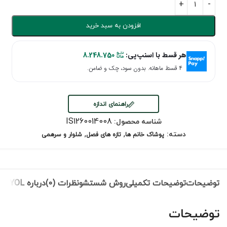
افزودن به سبد خرید
هر قسط با اسنپ‌پی:
8.248.750
۴ قسط ماهانه. بدون سود، چک و ضامن.
راهنمای اندازه
IS1260014008
شناسه محصول:
,
,
دسته:
پوشاک خانم ها
تازه های فصل
شلوار و سرهمی
توضیحات
توضیحات تکمیلی
روش شستشو
نظرات (0)
درباره IPEKYOL
توضیحات