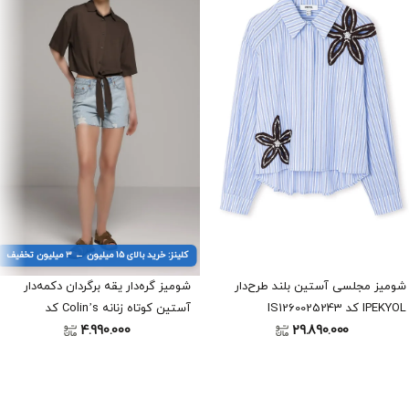
کلینز: خرید بالای ۱۵ میلیون ← ۳ میلیون تخفیف
شومیز مجلسی آستین بلند طرح‌دار
شومیز گره‌دار یقه برگردان دکمه‌دار
IPEKYOL کد IS1260025243
آستین کوتاه زنانه Colin’s کد
4.990.000
CL1080562
29.890.000