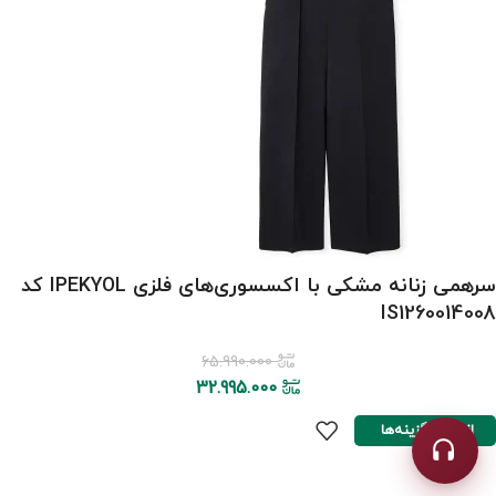
سرهمی زنانه مشکی با اکسسوری‌های فلزی IPEKYOL کد
IS1260014008
65.990.000
32.995.000
انتخاب گزینه‌ها