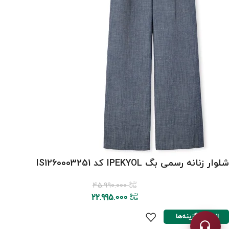
شلوار زنانه رسمی بگ IPEKYOL کد IS1260003251
45.990.000
22.995.000
انتخاب گزینه‌ها