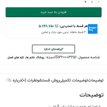
افزودن به سبد خرید
هر قسط با اسنپ‌پی:
5.748.750
۴ قسط ماهانه. بدون سود، چک و ضامن.
راهنمای اندازه
,
IS1260003251
شناسه محصول:
دسته:
پوشاک خانم ها
تازه های فصل
توضیحات
توضیحات تکمیلی
روش شستشو
نظرات (0)
درباره IPEKYOL
توضیحات
با احترام خدمت مشتریان گرامی: