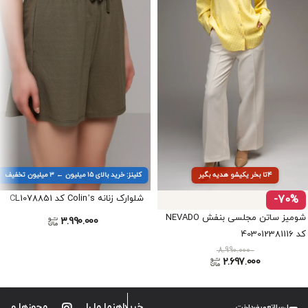
۴تا بخر یکیشو هدیه بگیر
کلینز: خرید بالای ۱۵ میلیون ← ۳ میلیون تخفیف
-70%
شلوارک زنانه Colin’s کد CL1078851
شومیز ساتن مجلسی بنفش NEVADO
3.990.000
کد 403012381116
8.990.000
2.697.000
ارسال
تعویض
پرداخت
خرید
راهنما
ما را
مجوزها و