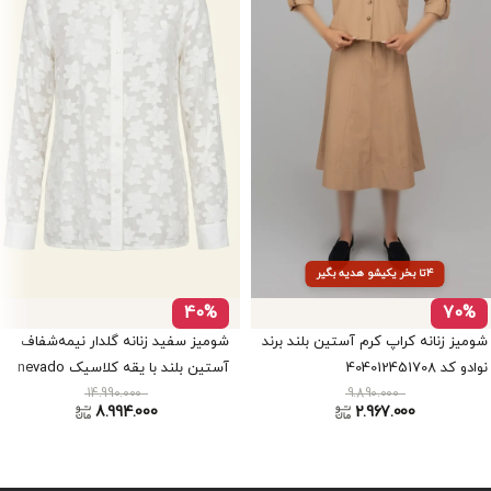
۴تا بخر یکیشو هدیه بگیر
40%
70%
شومیز زنانه کراپ کرم آستین بلند برند
شومیز سفید زنانه گلدار نیمه‌شفاف
نوادو کد 404012451708
آستین بلند با یقه کلاسیک nevado
9.890.000
کد 405012281949
14.990.000
8.994.000
2.967.000