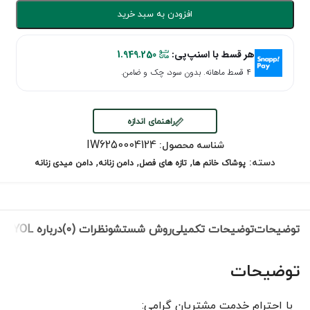
افزودن به سبد خرید
هر قسط با اسنپ‌پی:
1.949.250
۴ قسط ماهانه. بدون سود، چک و ضامن.
راهنمای اندازه
IW6250004124
شناسه محصول:
,
,
,
دسته:
پوشاک خانم ها
تازه های فصل
دامن زنانه
دامن میدی زنانه
توضیحات
توضیحات تکمیلی
روش شستشو
نظرات (0)
درباره IPEKYOL
توضیحات
با احترام خدمت مشتریان گرامی: