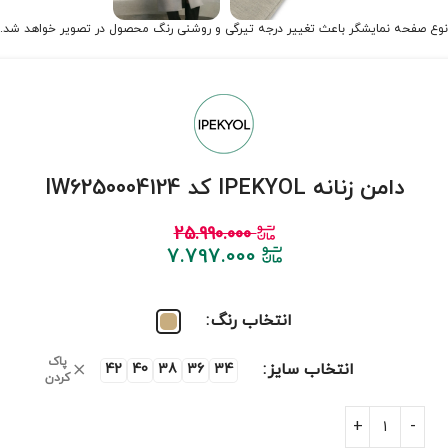
نوع صفحه نمایشگر باعث تغییر درجه تیرگی و روشنی رنگ محصول در تصویر خواهد شد.
دامن زنانه IPEKYOL کد IW6250004124
25.990.000
7.797.000
انتخاب رنگ
پاک
انتخاب سایز
42
40
38
36
34
کردن