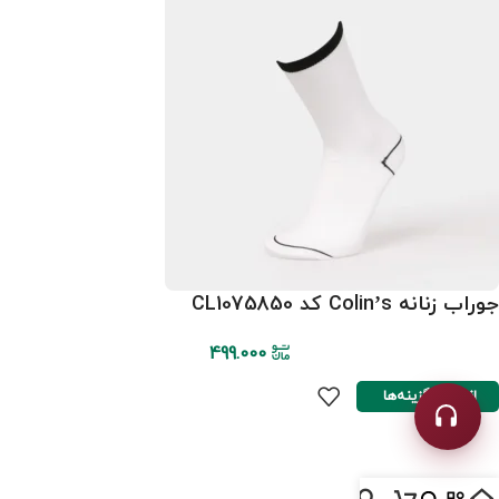
جوراب زنانه Colin’s کد CL1075850
499.000
انتخاب گزینه‌ها