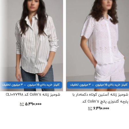
کلینز: خرید بالای ۱۵ میلیون ← ۳ میلیون تخفیف
کلینز: خرید بالای ۱۵ میلیون ← ۳ میلیون تخفیف
شومیز زنانه آستین کوتاه دکمه‌دار با
شومیز زنانه Colin’s کد CL1077998
پارچه گلدوزی پانچ Colin’s کد
5.490.000
6.490.000
CL1080386