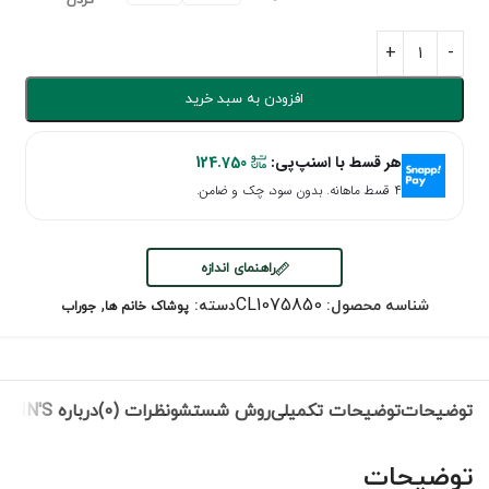
کردن
افزودن به سبد خرید
هر قسط با اسنپ‌پی:
124.750
۴ قسط ماهانه. بدون سود، چک و ضامن.
راهنمای اندازه
,
CL1075850
شناسه محصول:
دسته:
پوشاک خانم ها
جوراب
توضیحات
توضیحات تکمیلی
روش شستشو
نظرات (0)
درباره COLIN'S
توضیحات