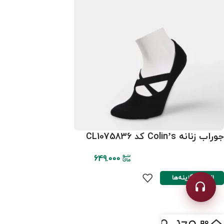
جوراب زنانه Colin’s کد CL1075836
649.000
انتخاب گزینه‌ها