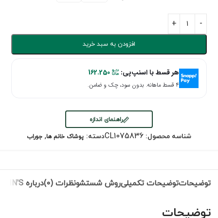
افزودن به سبد خرید
هر قسط با اسنپ‌پی:
162.250
۴ قسط ماهانه. بدون سود، چک و ضامن.
راهنمای اندازه
,
CL1075836
شناسه محصول:
دسته:
پوشاک خانم ها
جوراب
توضیحات
توضیحات تکمیلی
روش شستشو
نظرات (0)
درباره COLIN'S
توضیحات