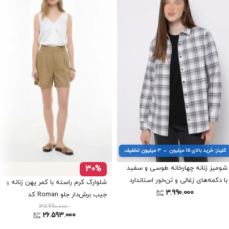
کلینز: خرید بالای ۱۵ میلیون ← ۳ میلیون تخفیف
شومیز زنانه چهارخانه طوسی و سفید
30%
با دکمه‌های زغالی و تن‌خور استاندارد
شلوارک کرم راسته با کمر پهن زنانه و
برند کلینز کد CL1071217
3.990.000
جیب برش‌دار جلو Roman کد
37.990.000
Y2661126
26.593.000