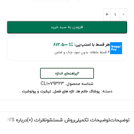
افزودن به سبد خرید
هر قسط با اسنپ‌پی:
872.500
۴ قسط ماهانه. بدون سود، چک و ضامن.
راهنمای اندازه
CL1079323
شناسه محصول:
,
,
دسته:
پوشاک خانم ها
تازه های فصل
تیشرت و پولوشرت
توضیحات
توضیحات تکمیلی
روش شستشو
نظرات (0)
درباره COLIN'S