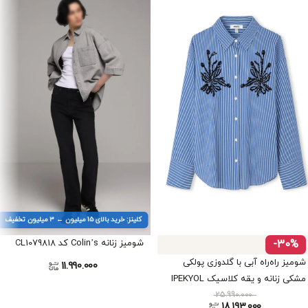
کلینز: خرید بالای ۱۵ میلیون ← ۳ میلیون تخفیف
-30%
شومیز زنانه Colin’s کد CL1079818
شومیز راه‌راه آبی با گلدوزی پولکی
11.990.000
مشکی زنانه و یقه کلاسیک IPEKYOL
کد IS1260025155
25.990.000
18.193.000