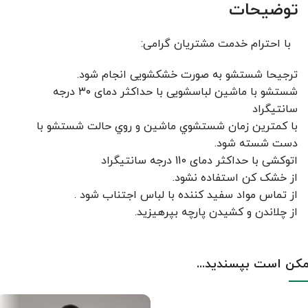
توضیحات
با احترام خدمت مشتریان گرامی:
ترجیحا شستشو به صورت خشکشویی انجام شود.
شستشو با ماشین لباسشویی با حداکثر دمای ۳۰ درجه
سانتیگراد
با کمترين زمان شستشوي ماشين و روي حالت شستشو با
دست شسته شود.
اتوکشی با حداکثر دمای 110 درجه سانتیگراد
از خشک کن استفاده نشود.
از تماس مواد سفید کننده با لباس اجتناب شود .
از چلاندن و کشيدن پارچه بپرهيزيد.
کن است بپسندید...