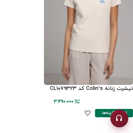
تیشرت زنانه Colin’s کد CL1079323
3.490.000
انتخاب گزینه‌ها