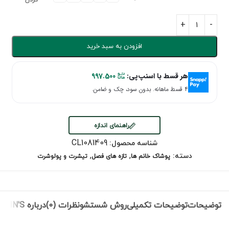
کردن
افزودن به سبد خرید
هر قسط با اسنپ‌پی:
997.500
۴ قسط ماهانه. بدون سود، چک و ضامن.
راهنمای اندازه
CL1081409
شناسه محصول:
,
,
دسته:
پوشاک خانم ها
تازه های فصل
تیشرت و پولوشرت
توضیحات
توضیحات تکمیلی
روش شستشو
نظرات (0)
درباره COLIN'S