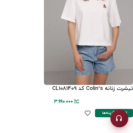
تیشرت زنانه Colin’s کد CL1081409
3.990.000
انتخاب گزینه‌ها