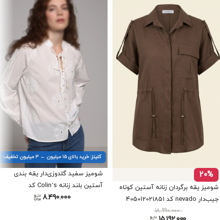
کلینز: خرید بالای ۱۵ میلیون ← ۳ میلیون تخفیف
20%
شومیز سفید گلدوزی‌دار یقه بندی
آستین بلند زنانه Colin’s کد
شومیز یقه برگردان زنانه آستین کوتاه
8.490.000
CL1073349
جیب‌دار nevado کد 405012021851
18.990.000
15.192.000