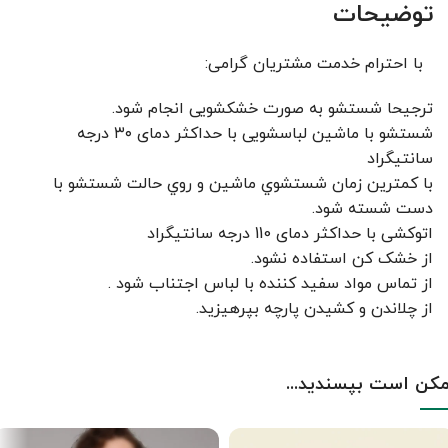
توضیحات
با احترام خدمت مشتریان گرامی:
ترجیحا شستشو به صورت خشکشویی انجام شود.
شستشو با ماشین لباسشویی با حداکثر دمای ۳۰ درجه
سانتیگراد
با کمترين زمان شستشوي ماشين و روي حالت شستشو با
دست شسته شود.
اتوکشی با حداکثر دمای 110 درجه سانتیگراد
از خشک کن استفاده نشود.
از تماس مواد سفید کننده با لباس اجتناب شود .
از چلاندن و کشيدن پارچه بپرهيزيد.
کن است بپسندید...