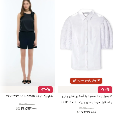
۴تا بخر یکیشو هدیه بگیر
-30%
-70%
شومیز زنانه سفید با آستین‌های پفی
شلوارک زنانه Roman کد Y2612617
و استایل فرمال-مدرن برند IPEKYOL کد
37.990.000
24.990.000
IS1240025177
26.593.000
7.497.000