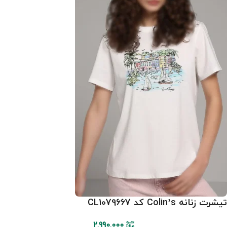
تیشرت زنانه Colin’s کد CL1079667
2.990.000