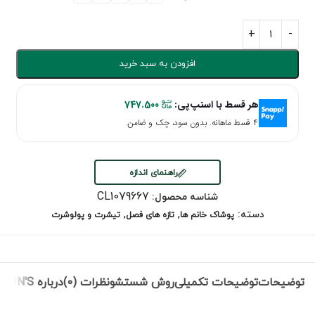
افزودن به سبد خرید
هر قسط با اسنپ‌پی:
747.500
۴ قسط ماهانه. بدون سود، چک و ضامن.
راهنمای اندازه
CL1079667
شناسه محصول:
,
,
دسته:
پوشاک خانم ها
تازه های فصل
تیشرت و پولوشرت
توضیحات
توضیحات تکمیلی
روش شستشو
نظرات (0)
درباره COLIN'S