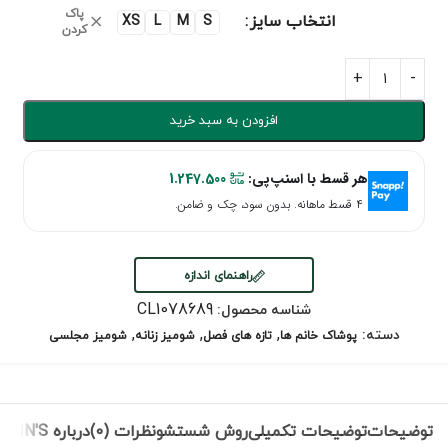
پاک
انتخاب سایز
XS
L
M
S
کردن
افزودن به سبد خرید
هر قسط با اسنپ‌پی:
1.247.500
۴ قسط ماهانه. بدون سود، چک و ضامن.
راهنمای اندازه
CL1078689
شناسه محصول:
,
,
,
دسته:
پوشاک خانم ها
تازه های فصل
شومیز زنانه
شومیز مجلسی
توضیحات
توضیحات تکمیلی
روش شستشو
نظرات (0)
درباره COLIN'S