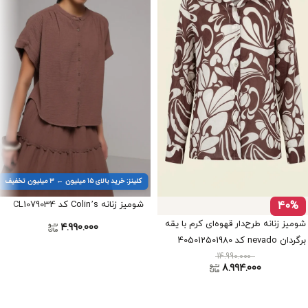
کلینز: خرید بالای ۱۵ میلیون ← ۳ میلیون تخفیف
40%
شومیز زنانه Colin’s کد CL1079034
شومیز زنانه طرح‌دار قهوه‌ای کرم با یقه
4.990.000
برگردان nevado کد 405012501980
14.990.000
8.994.000