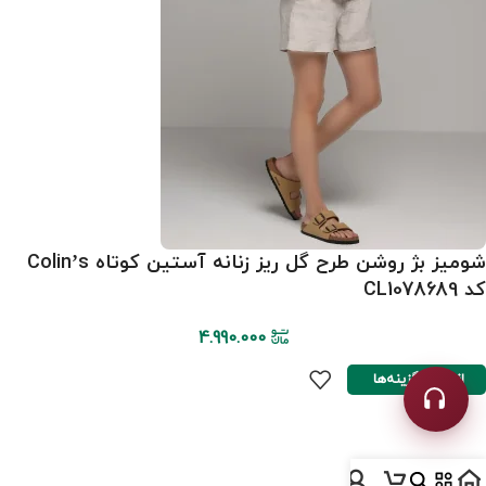
شومیز بژ روشن طرح گل ریز زنانه آستین کوتاه Colin’s
کد CL1078689
4.990.000
انتخاب گزینه‌ها