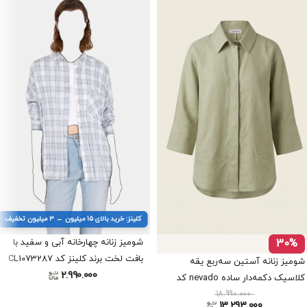
کلینز: خرید بالای ۱۵ میلیون ← ۳ میلیون تخفیف
30%
شومیز زنانه چهارخانه آبی و سفید با
بافت لخت برند کلینز کد CL1073287
شومیز زنانه آستین سه‌ربع یقه
2.990.000
کلاسیک دکمه‌دار ساده nevado کد
18.990.000
404112491850
13.293.000