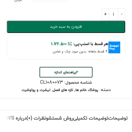
کردن
افزودن به سبد خرید
هر قسط با اسنپ‌پی:
1.122.500
۴ قسط ماهانه. بدون سود، چک و ضامن.
راهنمای اندازه
CL1080073
شناسه محصول:
,
,
دسته:
پوشاک خانم ها
تازه های فصل
تیشرت و پولوشرت
توضیحات
توضیحات تکمیلی
روش شستشو
نظرات (0)
درباره COLIN'S