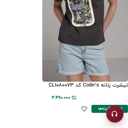
تیشرت زنانه Colin’s کد CL1080073
4.490.000
انتخاب گزینه‌ها