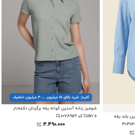
کلینز: خرید بالای ۱۵ میلیون ← ۳ میلیون تخفیف
شومیز زنانه آستین کوتاه یقه برگردان دکمه‌دار
Colin’s کد CL1078959
ستین بلند یقه
4.490.000