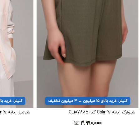
کلینز: خرید بالای ۱۵ میلیون ← ۳ میلیون تخفیف
کلینز: خرید بالای ۱۵ میلیون ← ۳ میل
شلوارک زنانه Colin’s کد CL1078851
شومیز زنانه Colin’s کد CL1079410
3.990.000