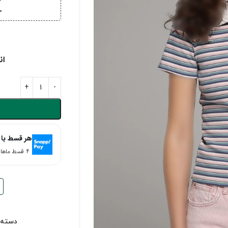
خ
خر
ان
هر قسط با 
۴ قسط ماهانه. بدون سود، چک و ضامن.
دسته: