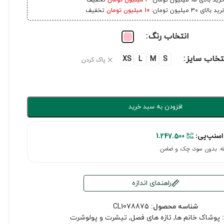
رید بالای 15 میلیون تومان:
3 میلیون تومان
تخفیف
ید بالای 30 میلیون تومان:
10 میلیون تومان
تخفیف
انتخاب رنگ
تخاب سایز
XS
L
M
S
پاک کردن
افزودن به سبد خرید
اسنپ‌پی:
1.247.500
راهنمای اندازه
شناسه محصول:
CL1078875
پوشاک خانم ها
,
تازه های فصل
,
تیشرت و پولوشرت