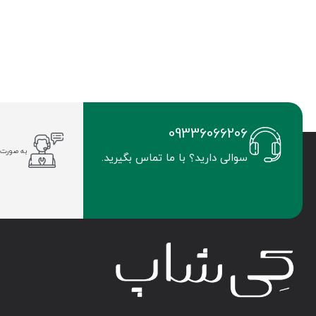
09336066206
به صورت 
سوالی دارید؟ با ما تماس بگیرید.