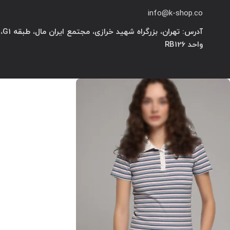
info@k-shop.co
آدرس: تهران، بزرگراه شهید خرازی، مجتمع ایران مال، طبقه G1،
واحد RB126