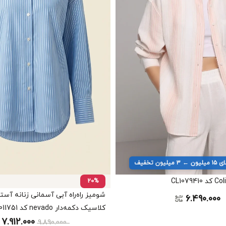
یون تخفیف
20%
شومیز راه‌راه آبی آسمانی زنانه آ
6.490.000
کلاسیک دکمه‌دار nevado کد 404112011751
7.912.000
9.890.000