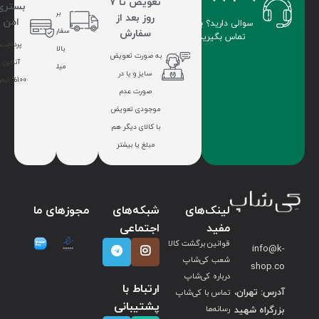
تعویض تا 7
بستری
برای
روز بعد از
امن
سوالی دارید؟ با ما
سفارشات
سفارش
تماس بگیرید.
پرداخت
بالای 7
به صورت تعویض
آنلاین
میلیون
سایز و یا در
100% ایمن
صورت عدم
موجودی تعویض
با کالای دیگر هم
مبلغ یا بیشتر
لینک‌های
شبکه‌های
مجوزهای ما
مفید
اجتماعی
قوانین برگشت کالا
info@k-
شعب کی‌شاپ
shop.co
درباره کی‌شاپ
ارتباط با
آدرس: تهران،
تماس با کی‌شاپ
پشتیبانی
بزرگراه شهید
رسانه‌ها