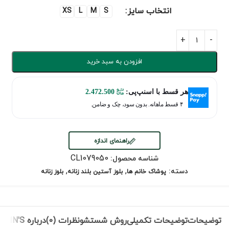
انتخاب سایز
XS
L
M
S
افزودن به سبد خرید
هر قسط با اسنپ‌پی:
2.472.500
۴ قسط ماهانه. بدون سود، چک و ضامن.
راهنمای اندازه
CL1079050
شناسه محصول:
,
,
دسته:
پوشاک خانم ها
بلوز آستین بلند زنانه
بلوز زنانه
توضیحات
توضیحات تکمیلی
روش شستشو
نظرات (0)
درباره COLIN'S