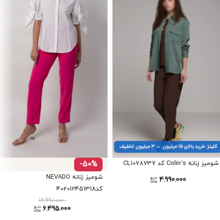
کلینز: خرید بالای ۱۵ میلیون ← ۳ میلیون تخفیف
شومیز زنانه Colin’s کد CL1078737
-50%
شومیز زنانه NEVADO
4.990.000
کد402012451318
12.990.000
6.495.000