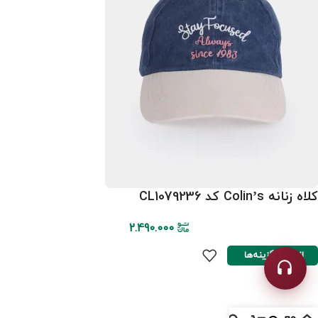
کلاه زنانه Colin’s کد CL1079236
2.490.000
انتخاب گزینه‌ها