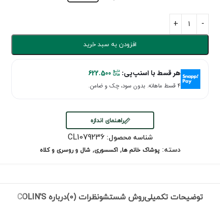
افزودن به سبد خرید
هر قسط با اسنپ‌پی:
622.500
۴ قسط ماهانه. بدون سود، چک و ضامن.
راهنمای اندازه
CL1079236
شناسه محصول:
,
,
دسته:
پوشاک خانم ها
اکسسوری
شال و روسری و کلاه
توضیحات تکمیلی
روش شستشو
نظرات (0)
درباره COLIN'S