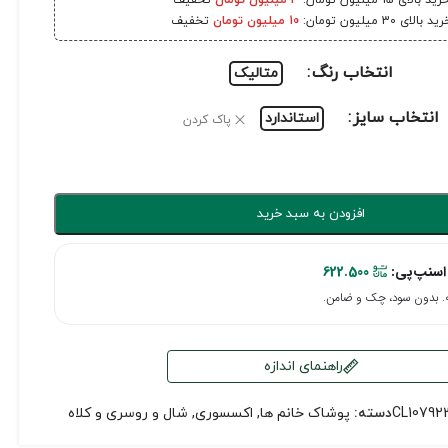
رید بالای 15 میلیون تومان:
3 میلیون تومان
تخفیف
ید بالای 30 میلیون تومان:
10 میلیون تومان
تخفیف
انتخاب رنگ
متالیک
انتخاب سایز
استاندارد
پاک کردن
افزودن به سبد خرید
اسنپ‌پی:
622.500
راهنمای اندازه
CL10792
دسته:
پوشاک خانم ها
,
اکسسوری
,
شال و روسری و کلاه