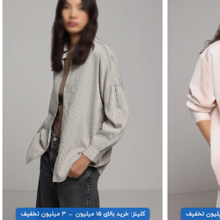
کلینز: خرید بالای ۱۵ میلیون ← ۳ میلیون تخفیف