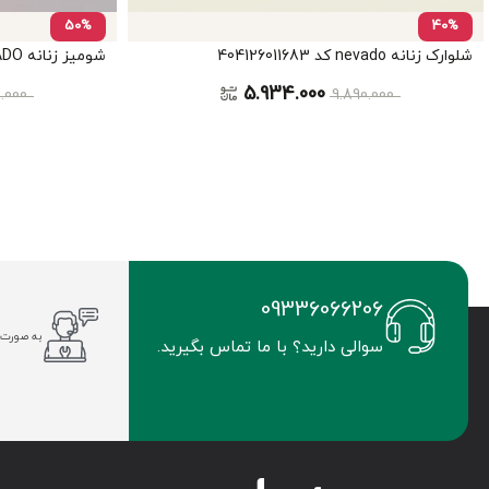
50%
40%
شلوارک زنانه nevado کد 404126011683
شومیز زنانه NEVADO کد402012451318
5.934.000
0.000
9.890.000
09336066206
به صورت 
سوالی دارید؟ با ما تماس بگیرید.