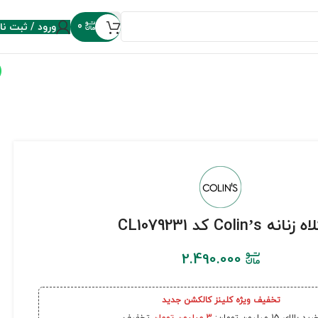
ورود / ثبت نا
0
ه زنانه Colin’s کد CL1079231
2.490.000
تخفیف ویژه کلینز کالکشن جدید