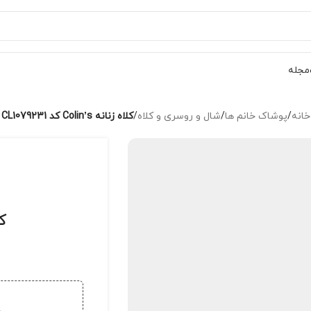
مجله
خانه
/
پوشاک خانم ها
/
شال و روسری و کلاه
/
کلاه زنانه Colin’s کد CL1079231
کلا