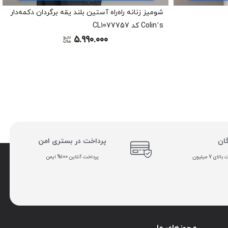
شومیز زنانه راه‌راه آستین بلند یقه برگردان دکمه‌دار
Colin’s کد CL1077757
5.990.000
گان
پرداخت در بستری امن
ی 7 میلیون
پرداخت آنلاین 100% ایمن