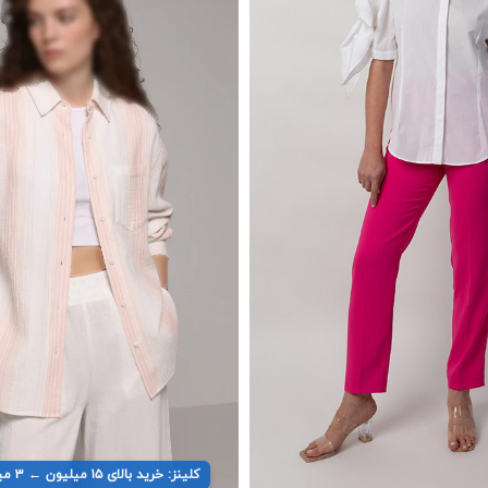
کلینز: خرید بالای ۱۵ میلیون ← ۳ میلیون تخفیف