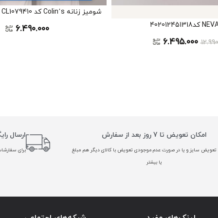
شومیز زنانه Colin’s کد CL1079410
6.490.000
6.495.000
12.99
امکان تعویض تا 7 روز بعد از سفارش
ارسال رای
تعویض سایز و یا در صورت عدم موجودی تعویض با کالای دیگر هم مبلغ
برای سفارشات بالا
یا بیشتر