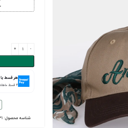
خ
خر
هر قسط با 
۴ قسط ماهانه. بدون سود، چک و ضامن.
شناسه محصول:
31