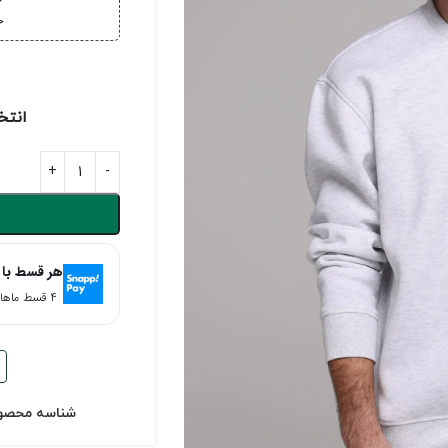
خ
خر
انتخ
هر قسط با 
۴ قسط ماهانه. بدون سود، چک و ضامن.
شناسه محصو