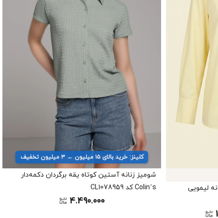
کلینز: خرید بالای ۱۵ میلیون ← ۳ میلیون تخفیف
شومیز زنانه آستین کوتاه یقه برگردان دکمه‌دار
Colin’s کد CL1078959
انه لیمویی
4.490.000