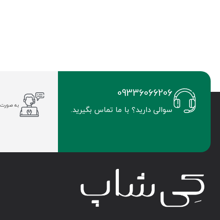
09336066206
به صورت 
سوالی دارید؟ با ما تماس بگیرید.