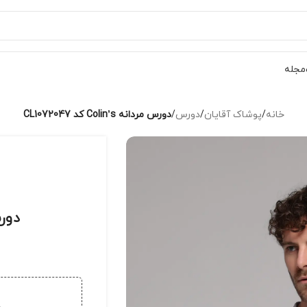
مجله
خانه
/
پوشاک آقایان
/
دورس
/
دورس مردانه Colin’s کد CL1072047
دورس مرد