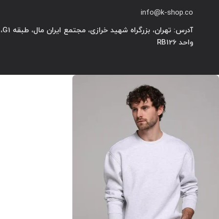
info@k-shop.co
آدرس: تهران، بزرگراه شهید خرازی، مجتمع ایران مال، طبقه G1،
واحد RB126