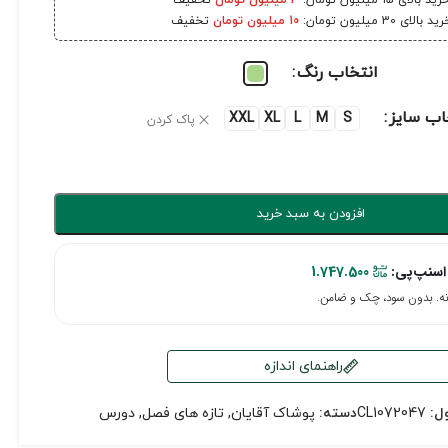
رید بالای 15 میلیون تومان:
3 میلیون تومان
تخفیف
ید بالای 30 میلیون تومان:
10 میلیون تومان
تخفیف
انتخاب رنگ
اب سایز
XXL
XL
L
M
S
پاک کردن
افزودن به سبد خرید
اسنپ‌پی:
1.747.500
راهنمای اندازه
ل:
CL1072047
دسته:
پوشاک آقایان
,
تازه های فصل
,
دورس