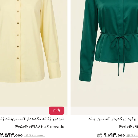
30%
برگردان کمردار آستین بلند
شومیز زنانه دکمه‌دار آستین‌بلند زن
nevado کد 405012031886
12.593.000
9.093.000
17.990.000
12.99