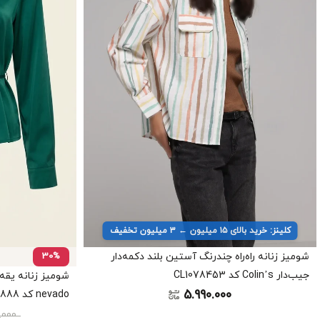
کلینز: خرید بالای ۱۵ میلیون ← ۳ میلیون تخفیف
شومیز زنانه راه‌راه چندرنگ آستین بلند دکمه‌دار
30%
جیب‌دار Colin’s کد CL1078453
شومیز زنانه یقه 
5.990.000
nevado کد 405012091888
0.000