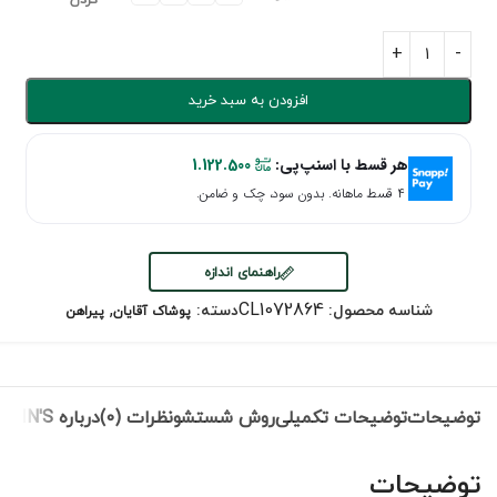
کردن
افزودن به سبد خرید
هر قسط با اسنپ‌پی:
1.122.500
۴ قسط ماهانه. بدون سود، چک و ضامن.
راهنمای اندازه
,
CL1072864
شناسه محصول:
دسته:
پوشاک آقایان
پیراهن
توضیحات
توضیحات تکمیلی
روش شستشو
نظرات (0)
درباره COLIN'S
توضیحات