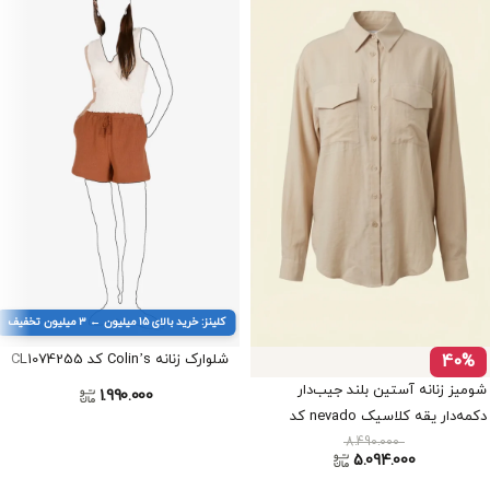
کلینز: خرید بالای ۱۵ میلیون ← ۳ میلیون تخفیف
40%
شلوارک زنانه Colin’s کد CL1074255
شومیز زنانه آستین بلند جیب‌دار
1.990.000
دکمه‌دار یقه کلاسیک nevado کد
8.490.000
404012621760
5.094.000