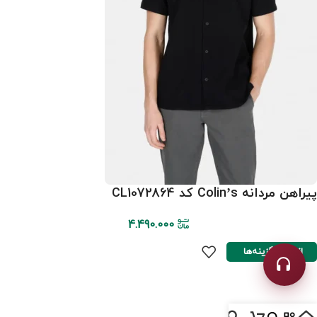
پیراهن مردانه Colin’s کد CL1072864
4.490.000
انتخاب گزینه‌ها